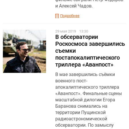
и Алексей Чадов.
Подробнее
29 мая 2019
13:30
В обсерватории
Роскосмоса завершились
съемки
постапокалиптического
триллера «Аванпост»
В мае завершились съёмки
военного пост-
апокалиптического триллера
«Аванпост». Финальные сцены
масштабной дилогии Егора
Баранова снимались на
территории Пущинской
радиоастрономической
обсерватории. По замыслу