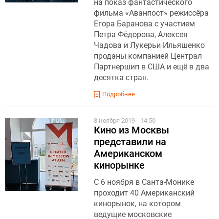
на показ фантастического
фильма «Аванпост» режиссёра
Егора Баранова с участием
Петра Фёдорова, Алексея
Чадова и Лукерьи Ильяшенко
проданы компанией Централ
Партнершип в США и ещё в два
десятка стран.
Подробнее
8 ноября 2019
14:50
Кино из Москвы
представили на
Американском
кинорынке
С 6 ноября в Санта-Монике
проходит 40 Американский
кинорынок, на котором
ведущие московские