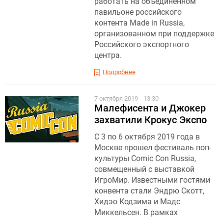
работать на объединенном
павильоне российского
контента Made in Russia,
организованном при поддержке
Российского экспортного
центра.
Подробнее
7 октября 2019
13:30
Малефисента и Джокер
захватили Крокус Экспо
С 3 по 6 октября 2019 года в
Москве прошел фестиваль поп-
культуры Comic Con Russia,
совмещенный с выставкой
ИгроМир. Известными гостями
конвента стали Эндрю Скотт,
Хидэо Кодзима и Мадс
Миккельсен. В рамках