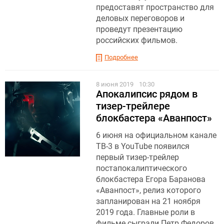
предоставят пространство для
деловых переговоров и
проведут презентацию
российских фильмов.
Подробнее
8 июня 2019
10:30
Апокалипсис рядом в
тизер-трейлере
блокбастера «Аванпост»
6 июня на официальном канале
ТВ-3 в YouTube появился
первый тизер-трейлер
постапокалиптического
блокбастера Егора Баранова
«Аванпост», релиз которого
запланирован на 21 ноября
2019 года. Главные роли в
фильме сыграли Петр Федоров