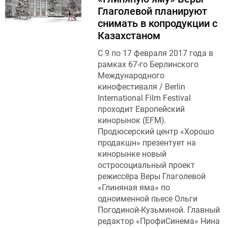
Глаголевой планируют
снимать в копродукции с
Казахстаном
С 9 по 17 февраля 2017 года в
рамках 67-го Берлинского
Международного
кинофестиваля / Berlin
International Film Festival
проходит Европейский
кинорынок (EFM).
Продюсерский центр «Хорошо
продакшн» презентует на
кинорынке новый
остросоциальный проект
режиссёра Веры Глаголевой
«Глиняная яма» по
одноименной пьесе Ольги
Погодиной-Кузьминой. Главный
редактор «ПрофиСинема» Нина