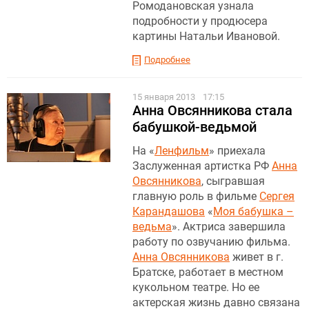
Ромодановская узнала
подробности у продюсера
картины Натальи Ивановой.
Подробнее
15 января 2013
17:15
Анна Овсянникова стала
бабушкой-ведьмой
На «
Ленфильм
» приехала
Заслуженная артистка РФ
Анна
Овсянникова
, сыгравшая
главную роль в фильме
Сергея
Карандашова
«
Моя бабушка –
ведьма
». Актриса завершила
работу по озвучанию фильма.
Анна Овсянникова
живет в г.
Братске, работает в местном
кукольном театре. Но ее
актерская жизнь давно связана