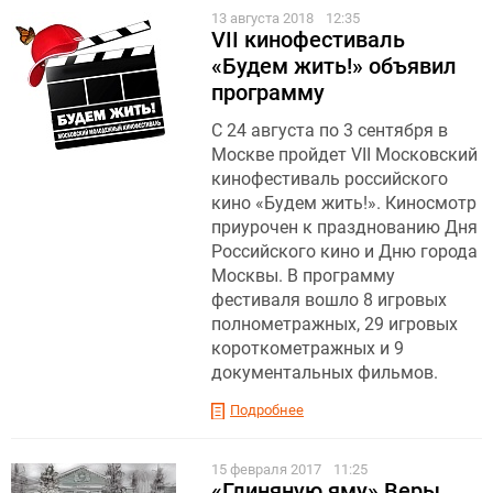
13 августа 2018
12:35
VII кинофестиваль
«Будем жить!» объявил
программу
С 24 августа по 3 сентября в
Москве пройдет VII Московский
кинофестиваль российского
кино «Будем жить!». Киносмотр
приурочен к празднованию Дня
Российского кино и Дню города
Москвы. В программу
фестиваля вошло 8 игровых
полнометражных, 29 игровых
короткометражных и 9
документальных фильмов.
Подробнее
15 февраля 2017
11:25
«Глиняную яму» Веры