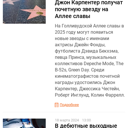
Джон Карпентер получат
почетную звезду на
Аллее славы
На Голливудской Аллее славы в
2025 году могут появиться
новые звезды с именами
актрисы Джейн Фонды,
футболиста Дэвида Бекхэма,
певца Принса, музыкальных
коллективов Depeche Mode, The
B-52s, Green Day. Среди
кинематографистов почетной
награды удостоились Джон
Карпентер, Джессика Честейн,
Роберт Инглунд, Колин Фаррелл.
Подробнее
18 марта 2024
13:00
В дебютные выходные