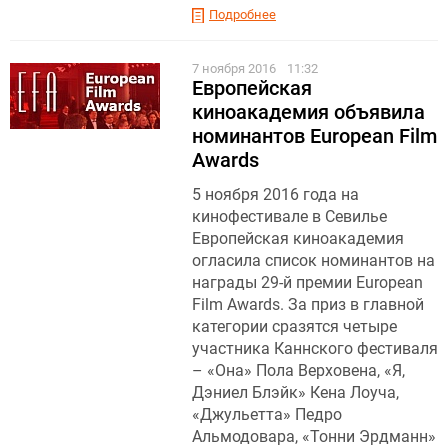
Подробнее
7 ноября 2016
11:32
Европейская
киноакадемия объявила
номинантов European Film
Awards
5 ноября 2016 года на
кинофестивале в Севилье
Европейская киноакадемия
огласила список номинантов на
награды 29-й премии European
Film Awards. За приз в главной
категории сразятся четыре
участника Каннского фестиваля
– «Она» Пола Верховена, «Я,
Дэниел Блэйк» Кена Лоуча,
«Джульетта» Педро
Альмодовара, «Тонни Эрдманн»