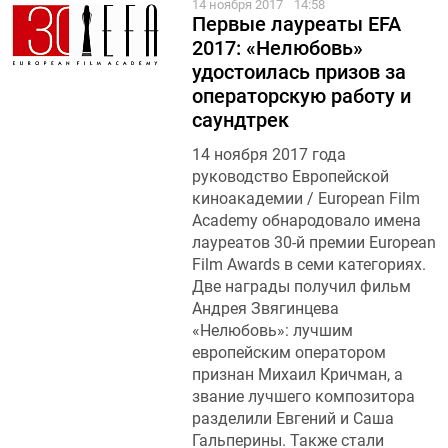
14 ноября 2017
14:58
Первые лауреаты EFA
2017: «Нелюбовь»
удостоилась призов за
операторскую работу и
саундтрек
14 ноября 2017 года
руководство Европейской
киноакадемии / European Film
Academy обнародовало имена
лауреатов 30-й премии European
Film Awards в семи категориях.
Две награды получил фильм
Андрея Звягинцева
«Нелюбовь»: лучшим
европейским оператором
признан Михаил Кричман, а
звание лучшего композитора
разделили Евгений и Саша
Гальперины. Также стали