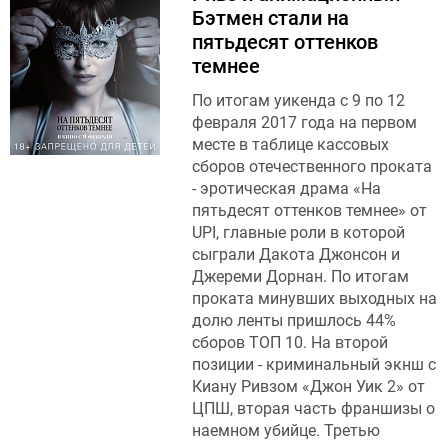
Бэтмен стали на
пятьдесят оттенков
темнее
По итогам уикенда с 9 по 12
февраля 2017 года на первом
месте в таблице кассовых
сборов отечественного проката
- эротическая драма «На
пятьдесят оттенков темнее» от
UPI, главные роли в которой
сыграли Дакота Джонсон и
Джереми Дорнан. По итогам
проката минувших выходных на
долю ленты пришлось 44%
сборов ТОП 10. На второй
позиции - криминальный экнш с
Киану Ривзом «Джон Уик 2» от
ЦПШ, вторая часть франшизы о
наемном убийце. Третью