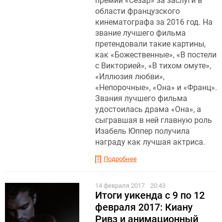
премии «Сезар» за заслуги в
области французского
кинематографа за 2016 год. На
звание лучшего фильма
претендовали такие картины,
как «Божественные», «В постели
с Викторией», «В тихом омуте»,
«Иллюзия любви»,
«Непорочные», «Она» и «Франц».
Звания лучшего фильма
удостоилась драма «Она», а
сыгравшая в ней главную роль
Изабель Юппер получила
награду как лучшая актриса.
Подробнее
14 февраля 2017
20:43
Итоги уикенда с 9 по 12
февраля 2017: Киану
Ривз и анимационный