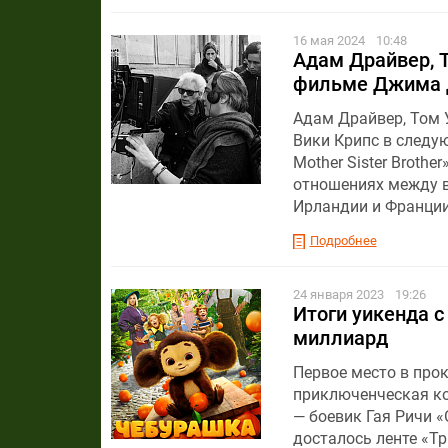
16 мая 2024
10:48
Адам Драйвер, 
фильме Джима
Адам Драйвер, Том 
Вики Крипс в следу
Mother Sister Broth
отношениях между в
Ирландии и Франции
Подробнее
24 января 2023
19:26
Итоги уикенда c
миллиард
Первое место в прок
приключенческая ко
— боевик Гая Ричи 
досталось ленте «Тр