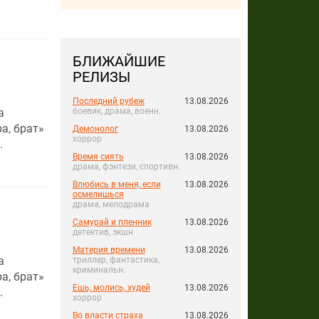
БЛИЖАЙШИЕ
РЕЛИЗЫ
Последний рубеж
13.08.2026
а
боевик, драма, военн.
а, брат»
Демонолог
13.08.2026
хоррор
.
Время сиять
13.08.2026
драма, фэнтези, спортивн.
Влюбись в меня, если
13.08.2026
осмелишься
драма, мелодрама
Самурай и пленник
13.08.2026
детектив, экшн
Материя времени
13.08.2026
а
триллер, фантастика,
криминальн.
а, брат»
Ешь, молись, худей
13.08.2026
.
хоррор
Во власти страха
13.08.2026