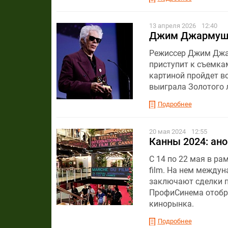
13 апреля 2026
12:40
Джим Джармуш 
Режиссер Джим Джар
приступит к съемка
картиной пройдет во
выиграла Золотого 
Подробнее
20 мая 2024
12:55
Канны 2024: ан
C 14 по 22 мая в р
film. На нем между
заключают сделки п
ПрофиСинема отобра
кинорынка.
Подробнее