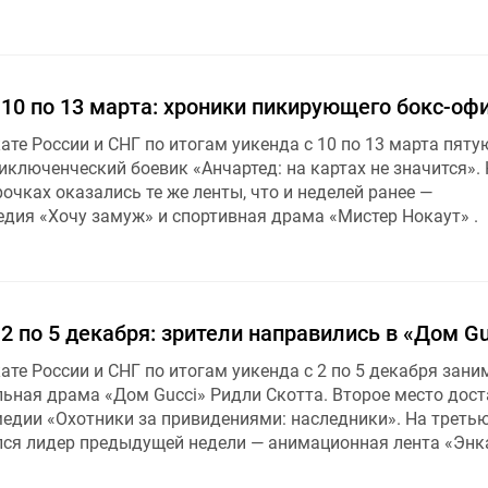
 10 по 13 марта: хроники пикирующего бокс-оф
ате России и СНГ по итогам уикенда с 10 по 13 марта пят
ключенческий боевик «Анчартед: на картах не значится».
рочках оказались те же ленты, что и неделей ранее —
дия «Хочу замуж» и спортивная драма «Мистер Нокаут» .
 2 по 5 декабря: зрители направились в «Дом Gu
ате России и СНГ по итогам уикенда с 2 по 5 декабря зани
ьная драма «Дом Gucci» Ридли Скотта. Второе место дост
едии «Охотники за привидениями: наследники». На треть
ся лидер предыдущей недели — анимационная лента «Энк