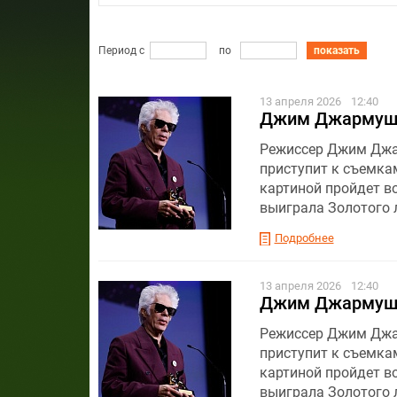
Период с
по
показать
13 апреля 2026
12:40
Джим Джармуш 
Режиссер Джим Джар
приступит к съемка
картиной пройдет во
выиграла Золотого 
Подробнее
13 апреля 2026
12:40
Джим Джармуш 
Режиссер Джим Джар
приступит к съемка
картиной пройдет во
выиграла Золотого 