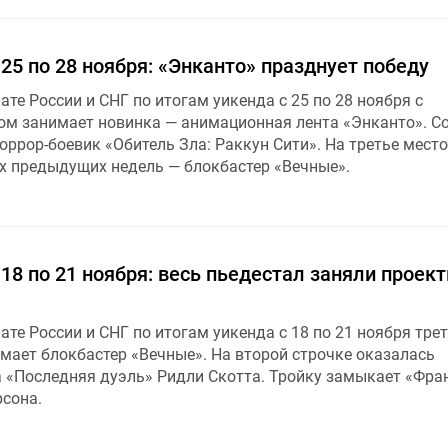
 25 по 28 ноября: «Энканто» празднует победу
ате России и СНГ по итогам уикенда с 25 по 28 ноября с
м занимает новинка — анимационная лента «Энканто». Со
оррор-боевик «Обитель Зла: Раккун Сити». На третье место
ех предыдущих недель — блокбастер «Вечные».
 18 по 21 ноября: весь пьедестал заняли проек
ате России и СНГ по итогам уикенда с 18 по 21 ноября тре
мает блокбастер «Вечные». На второй строчке оказалась
 «Последняя дуэль» Ридли Скотта. Тройку замыкает «Фра
рсона.