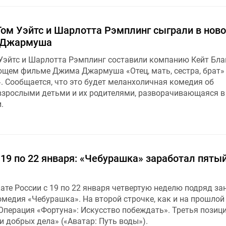
Том Уэйтс и Шарлотта Рэмплинг сыграли в нов
 Джармуша
Уэйтс и Шарлотта Рэмплинг составили компанию Кейт Бла
ющем фильме Джима Джармуша «Отец, мать, сестра, брат» /
er». Сообщается, что это будет меланхоличная комедия об
зрослыми детьми и их родителями, разворачивающаяся в
.
 19 по 22 января: «Чебурашка» заработал пяты
ате России c 19 по 22 января четвертую неделю подряд за
медия «Чебурашка». На второй строчке, как и на прошлой
«Операция «Фортуна»: Искусство побеждать». Третья позиц
и добрых дела» («Аватар: Путь воды»).