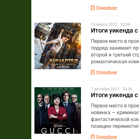
Подробнее
15 марта 2022
20:08
Итоги уикенда с
Первое место в прок
подряд занимает при
второй и третьей ст
романтическая коме
Подробнее
7 декабря 2021
20:06
Итоги уикенда с
Первое место в прок
новинка — криминал
фантастической ком
позицию переместил
Подробнее