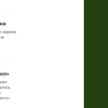
иса
ую неделю
 На
cci»
мает
алось
ю
анто».