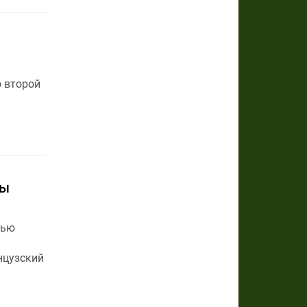
 второй
ты
тью
нцузский