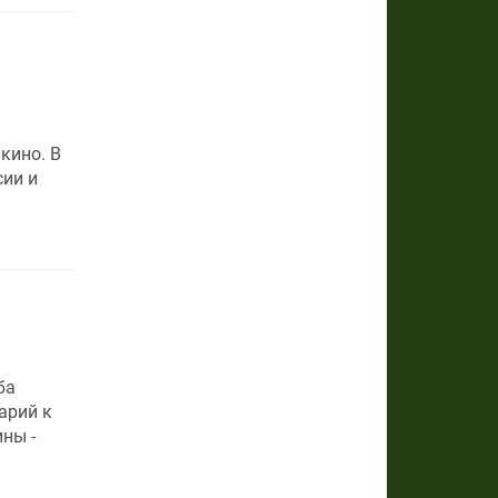
кино. В
сии и
ба
арий к
ны -