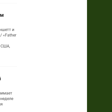
ом
ншетт и
 «Father
 США,
й
нимает
 неделе
ия