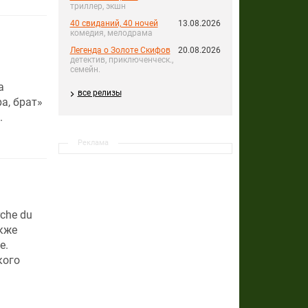
триллер, экшн
40 свиданий, 40 ночей
13.08.2026
комедия, мелодрама
Легенда о Золоте Скифов
20.08.2026
детектив, приключенческ.,
семейн.
а
все релизы
а, брат»
.
Реклама
chе du
кже
е.
кого