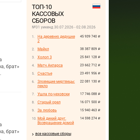
ТОП-10
КАССОВЫХ
СБОРОВ
№31 уикенд 30.07.2026 - 02.08.2026
На деревню дедушке
45 939 740
руб.
2
Майкл
38 387 809
руб.
Холоп 3
25 841 128
руб.
а
Матч Акпарса
23 662 712
а, брат»
руб.
.
Счастье
23 491 956
руб.
Зловещие мертвецы:
22 081 130
руб.
пекло
Ушла по-чеховски
17 746 088
руб.
Старый орел
16 071 500
руб.
За любовь
15 940 463
руб.
Мой дикий друг.
14 598 274
руб.
Возвращение домой
а
а, брат»
все кассовые сборы
.