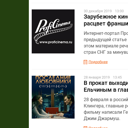
30 декабря 2019
13:00
Зарубежное кино
расцвет франши
Интернет-портал Пр
предыдущей статье 
этом материале реч
стран СНГ за минув
Подробнее
28 января 2019
13:45
В прокат выход
Ельчиным в гла
28 февраля в росси
Клингера, главные р
фильму написали Ге
Джим Джармуш.