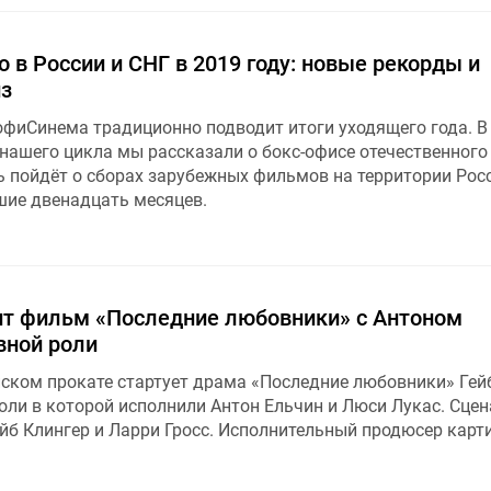
 в России и СНГ в 2019 году: новые рекорды и
з
офиСинема традиционно подводит итоги уходящего года. В
нашего цикла мы рассказали о бокс-офисе отечественного 
ь пойдёт о сборах зарубежных фильмов на территории Рос
шие двенадцать месяцев.
ит фильм «Последние любовники» с Антоном
вной роли
йском прокате стартует драма «Последние любовники» Гей
оли в которой исполнили Антон Ельчин и Люси Лукас. Сцен
йб Клингер и Ларри Гросс. Исполнительный продюсер карти