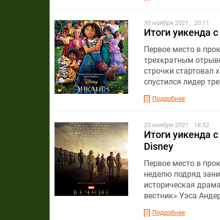
30 ноября 2021
20:11
Итоги уикенда с
Первое место в прок
трехкратным отрыво
строчки стартовал х
спустился лидер тр
Подробнее
23 ноября 2021
18:52
Итоги уикенда с
Disney
Первое место в прок
неделю подряд зани
историческая драма
вестник» Уэса Анде
Подробнее