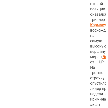
второй
позиции
оказался
триллер
Б
Кормаку
восхожде
на
самую
высокую
вершину
мира «
Эв
от UPI.
На
третью
строчку
опустилс
лидер пр
недели -
кримина
экшн