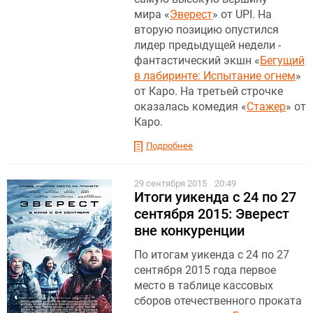
мира «
Эверест
» от UPI. На
вторую позицию опустился
лидер предыдущей недели -
фантастический экшн «
Бегущий
в лабиринте: Испытание огнем
»
от Каро. На третьей строчке
оказалась комедия «
Стажер
» от
Каро.
Подробнее
29 сентября 2015
20:49
Итоги уикенда с 24 по 27
сентября 2015: Эверест
вне конкуренции
По итогам уикенда с 24 по 27
сентября 2015 года первое
место в таблице кассовых
сборов отечественного проката