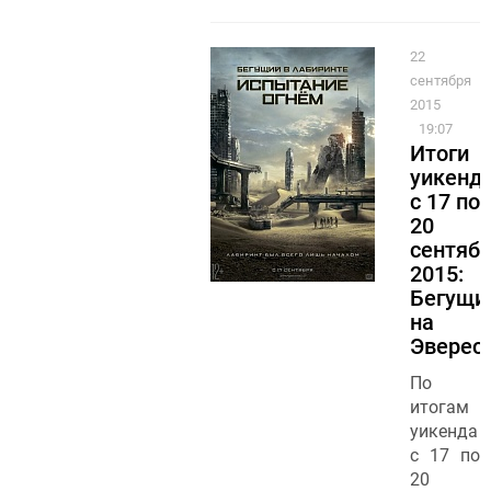
22
сентября
2015
19:07
Итоги
уикенд
с 17 по
20
сентяб
2015:
Бегущи
на
Эверес
По
итогам
уикенда
с 17 по
20