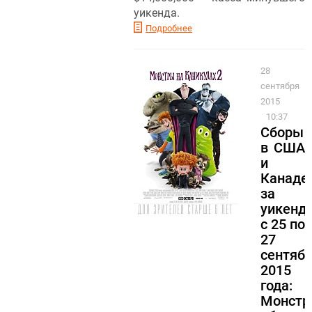
уикенда.
Подробнее
28
сентября
2015
10:37
Сборы
в США
и
Канаде
за
уикенд
с 25 по
27
сентяб
2015
года:
Монст