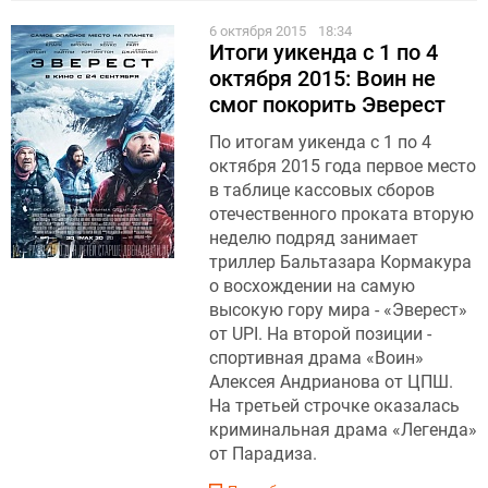
6 октября 2015
18:34
Итоги уикенда с 1 по 4
октября 2015: Воин не
смог покорить Эверест
По итогам уикенда с 1 по 4
октября 2015 года первое место
в таблице кассовых сборов
отечественного проката вторую
неделю подряд занимает
триллер Бальтазара Кормакура
о восхождении на самую
высокую гору мира - «Эверест»
от UPI. На второй позиции -
спортивная драма «Воин»
Алексея Андрианова от ЦПШ.
На третьей строчке оказалась
криминальная драма «Легенда»
от Парадиза.