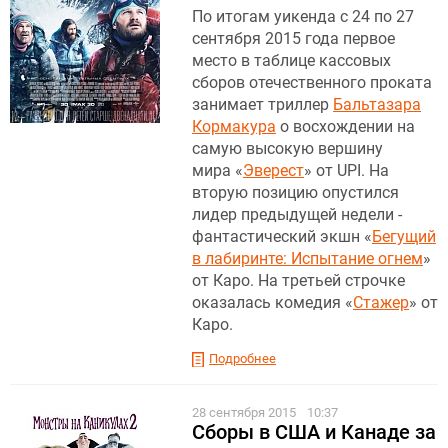
По итогам уикенда с 24 по 27
сентября 2015 года первое
место в таблице кассовых
сборов отечественного проката
занимает триллер
Бальтазара
Кормакура
о восхождении на
самую высокую вершину
мира «
Эверест
» от UPI. На
вторую позицию опустился
лидер предыдущей недели -
фантастический экшн «
Бегущий
в лабиринте: Испытание огнем
»
от Каро. На третьей строчке
оказалась комедия «
Стажер
» от
Каро.
Подробнее
28 сентября 2015
10:37
Сборы в США и Канаде за