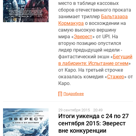
место в таблице кассовых
сборов отечественного проката
занимает триллер
Бальтазара
Кормакура
о восхождении на
самую высокую вершину
мира «
Эверест
» от UPI. На
вторую позицию опустился
лидер предыдущей недели -
фантастический экшн «
Бегущий
в лабиринте: Испытание огнем
»
от Каро. На третьей строчке
оказалась комедия «
Стажер
» от
Каро.
Подробнее
29 сентября 2015
20:49
Итоги уикенда с 24 по 27
сентября 2015: Эверест
вне конкуренции