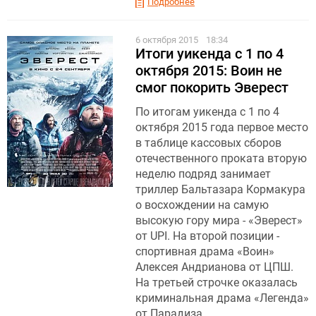
Подробнее
6 октября 2015
18:34
Итоги уикенда с 1 по 4
октября 2015: Воин не
смог покорить Эверест
По итогам уикенда с 1 по 4
октября 2015 года первое место
в таблице кассовых сборов
отечественного проката вторую
неделю подряд занимает
триллер Бальтазара Кормакура
о восхождении на самую
высокую гору мира - «Эверест»
от UPI. На второй позиции -
спортивная драма «Воин»
Алексея Андрианова от ЦПШ.
На третьей строчке оказалась
криминальная драма «Легенда»
от Парадиза.