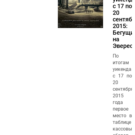
с 17 по
20
сентяб
2015:
Бегущи
на
Эверес
По
итогам
уикенда
с 17 по
20
сентября
2015
года
первое
место в
таблице
кассовых