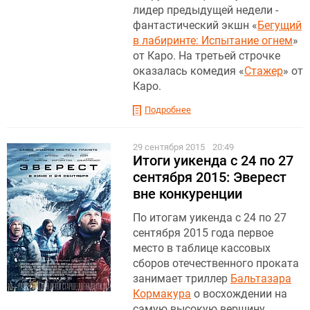
лидер предыдущей недели -
фантастический экшн «
Бегущий
в лабиринте: Испытание огнем
»
от Каро. На третьей строчке
оказалась комедия «
Стажер
» от
Каро.
Подробнее
29 сентября 2015
20:49
Итоги уикенда с 24 по 27
сентября 2015: Эверест
вне конкуренции
По итогам уикенда с 24 по 27
сентября 2015 года первое
место в таблице кассовых
сборов отечественного проката
занимает триллер
Бальтазара
Кормакура
о восхождении на
самую высокую вершину