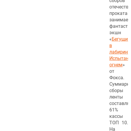
сборов
отечеств
проката
занимает
фантасти
экшн
«
Бегущий
в
лабиринте
Испытани
огнем
»
от
Фокса.
Суммарн
сборы
ленты
составля
61%
кассы
ТОП 10.
На