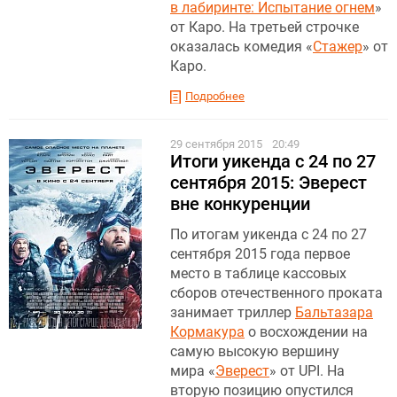
в лабиринте: Испытание огнем
»
от Каро. На третьей строчке
оказалась комедия «
Стажер
» от
Каро.
Подробнее
29 сентября 2015
20:49
Итоги уикенда с 24 по 27
сентября 2015: Эверест
вне конкуренции
По итогам уикенда с 24 по 27
сентября 2015 года первое
место в таблице кассовых
сборов отечественного проката
занимает триллер
Бальтазара
Кормакура
о восхождении на
самую высокую вершину
мира «
Эверест
» от UPI. На
вторую позицию опустился