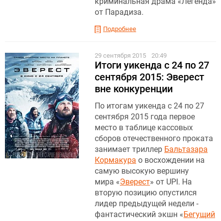
криминальная драма «Легенда»
от Парадиза.
Подробнее
29 сентября 2015
20:49
Итоги уикенда с 24 по 27
сентября 2015: Эверест
вне конкуренции
По итогам уикенда с 24 по 27
сентября 2015 года первое
место в таблице кассовых
сборов отечественного проката
занимает триллер
Бальтазара
Кормакура
о восхождении на
самую высокую вершину
мира «
Эверест
» от UPI. На
вторую позицию опустился
лидер предыдущей недели -
фантастический экшн «
Бегущий