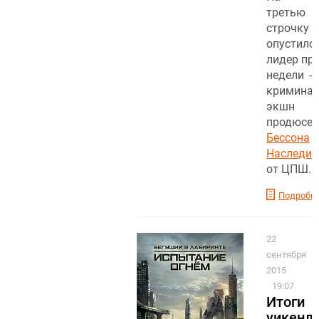
третью
строчку
опустилс
лидер пр
недели -
кримина
экшн
продюсе
Бессона
«
Наследие
от ЦПШ.
Подробн
22
сентября
2015
19:07
Итоги
уикенд