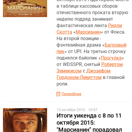
в таблице кассовых сборов
отечественного проката вторую
неделю подряд занимает
фантастическая лента
Ридли
Скотта
«
Марсианин
» от Фокса.
На второй позиции -
фэнтезийная драма «
Багровый
пик
» от UPI. На третью строчку
поднялся байопик «
Прогулка
»
от WDSSPR, снятый
Робертом
Земекисом
с
Джозефом
Гордоном-Левиттом
в главной
роли.
Подробнее
13 октября 2015
19:57
Итоги уикенда с 8 по 11
октября 2015:
"Марсианин" порадовал