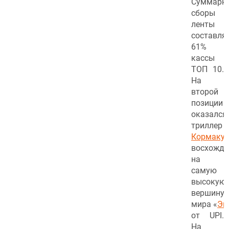
Суммарн
сборы
ленты
составля
61%
кассы
ТОП 10.
На
второй
позиции
оказался
триллер
Б
Кормаку
восхожде
на
самую
высокую
вершину
мира «
Эв
от UPI.
На