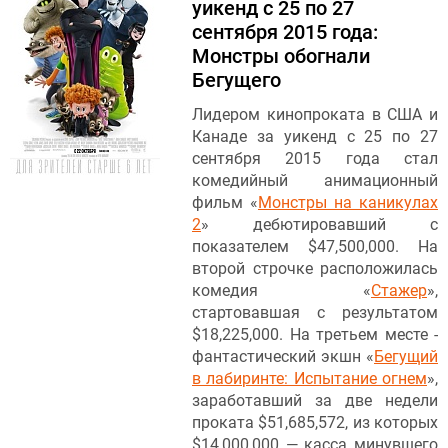
уикенд с 25 по 27
сентября 2015 года:
Монстры обогнали
Бегущего
Лидером кинопроката в США и
Канаде за уикенд с 25 по 27
сентября 2015 года стал
комедийный анимационный
фильм «
Монстры на каникулах
2
» дебютировавший с
показателем $47,500,000. На
второй строчке расположилась
комедия «
Стажер
»,
стартовавшая с результатом
$18,225,000. На третьем месте -
фантастический экшн «
Бегущий
в лабиринте: Испытание огнем
»,
заработавший за две недели
проката $51,685,572, из которых
$14,000,000 — касса минувшего