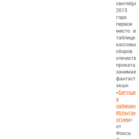
сентября
2015
года
первое
место в
таблице
кассовых
сборов
отечеств
проката
занимает
фантасти
экшн
«
Бегущий
в
лабиринте
Испытани
огнем
»
от
Фокса.