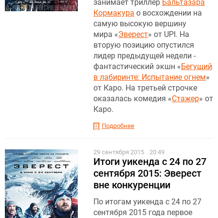
занимает триллер
Бальтазара
Кормакура
о восхождении на
самую высокую вершину
мира «
Эверест
» от UPI. На
вторую позицию опустился
лидер предыдущей недели -
фантастический экшн «
Бегущий
в лабиринте: Испытание огнем
»
от Каро. На третьей строчке
оказалась комедия «
Стажер
» от
Каро.
Подробнее
29 сентября 2015
20:49
Итоги уикенда с 24 по 27
сентября 2015: Эверест
вне конкуренции
По итогам уикенда с 24 по 27
сентября 2015 года первое