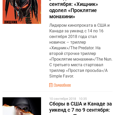
сентября: «Хищник»
одолел «Проклятие
монахини»
Лидером кинопроката в США и
Канаде за уикенд с 14 по 16
сентября 2018 года стал
новичок – триллер
«Хищник»/The Predator. На
второй строчке триллер
«Проклятие монахини»/The Nun.
С третьего места стартовал
триллер «Простая просьба»/A
Simple Favor.
Подробнее
10 сентября 2018
10:35
Сборы в США и Канаде за
уикенд с 7 по 9 сентября: