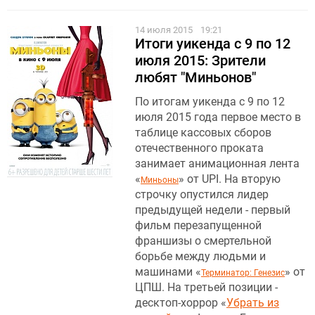
14 июля 2015
19:21
Итоги уикенда с 9 по 12
июля 2015: Зрители
любят "Миньонов"
По итогам уикенда с 9 по 12
июля 2015 года первое место в
таблице кассовых сборов
отечественного проката
занимает анимационная лента
«
» от UPI. На вторую
Миньоны
строчку опустился лидер
предыдущей недели - первый
фильм перезапущенной
франшизы о смертельной
борьбе между людьми и
машинами «
» от
Терминатор: Генезис
ЦПШ. На третьей позиции -
десктоп-хоррор «
Убрать из