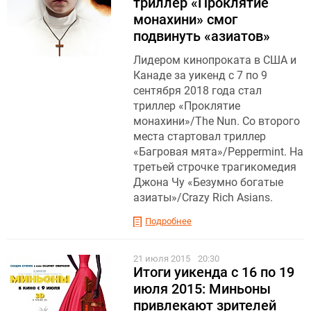
триллер «Проклятие
монахини» смог
подвинуть «азиатов»
Лидером кинопроката в США и
Канаде за уикенд с 7 по 9
сентября 2018 года стал
триллер «Проклятие
монахини»/The Nun. Со второго
места стартовал триллер
«Багровая мята»/Peppermint. На
третьей строчке трагикомедия
Джона Чу «Безумно богатые
азиаты»/Crazy Rich Asians.
Подробнее
21 июля 2015
20:30
Итоги уикенда с 16 по 19
июля 2015: Миньоны
привлекают зрителей