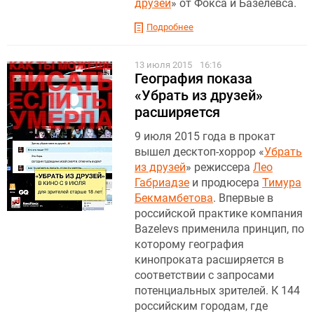
друзей
» от Фокса и Базелевса.
Подробнее
13 июля 2015
16:16
География показа
«Убрать из друзей»
расширяется
9 июля 2015 года в прокат
вышел десктоп-хоррор «
Убрать
из друзей
» режиссера
Лео
Габриадзе
и продюсера
Тимура
Бекмамбетова
. Впервые в
российской практике компания
Bazelevs применила принцип, по
которому география
кинопроката расширяется в
соответствии с запросами
потенциальных зрителей. К 144
российским городам, где