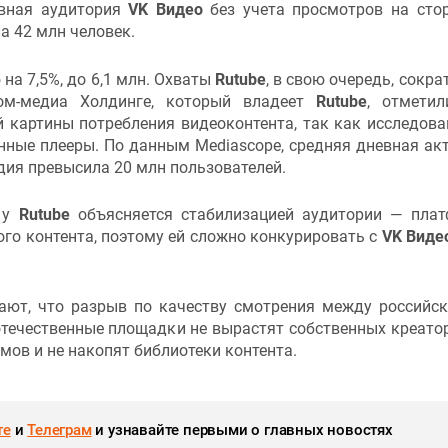
ивная аудитория
VK Видео
без учета просмотров на сто
ла 42 млн человек.
на 7,5%, до 6,1 млн. Охваты
Rutube
, в свою очередь, сокра
ром-медиа Холдинге, который владеет
Rutube
, отметил
 картины потребления видеоконтента, так как исследова
нные плееры. По данным Mediascope, средняя дневная ак
дия превысила 20 млн пользователей.
 у
Rutube
объясняется стабилизацией аудитории — пла
го контента, поэтому ей сложно конкурировать с
VK Виде
ают, что разрыв по качеству смотрения между российс
течественные площадки не вырастят собственных креатор
ов и не накопят библиотеки контента.
те
и
Телеграм
и узнавайте первыми о главных новостях