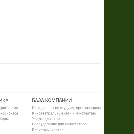
ИКА
БАЗА КОМПАНИЙ
офиСинема
База данных по студиям, организациям
инобизнесе
Кинотеатральные сети и кинотеатры
сборы
Услуги для кино
Оборудование для кинотеатров
Киномероприятия