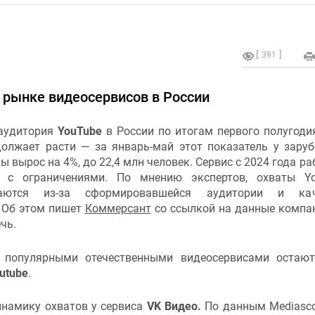
391
а рынке видеосервисов в России
аудитория
YouTube
в России по итогам первого полугоди
должает расти — за январь-май этот показатель у зару
 вырос на 4%, до 22,4 млн человек. Сервис с 2024 года ра
 с ограничениями. По мнению экспертов, охваты Yo
ваются из-за сформировавшейся аудитории и кач
. Об этом пишет
Коммерсант
со ссылкой на данные компа
чь.
 популярными отечественными видеосервисами остают
utube
.
инамику охватов у сервиса
VK Видео.
По данным Mediasco