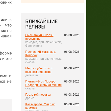
ронних
тились
БЛИЖАЙШИЕ
и, что
РЕЛИЗЫ
ние не
Смешарики. Сквозь
06.08.2026
тивная
вселенные
комедия, приключенческ.,
фантастика
Последний богатырь.
06.08.2026
тформе
Колобок
о
и его
комедия, приключенческ.,
сказка
Мегрэ и убийство в
06.08.2026
высшем обществе
кими и
детектив
ов, не
Пингвинёнок Пороро.
06.08.2026
Подводные приключения
сказка
Грозовой перевал
06.08.2026
драма
Катастрофа. Удар из
06.08.2026
космоса