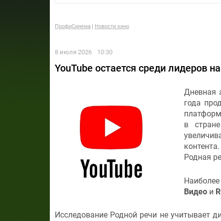
ПрофиСинема
Новости кино
8 июля 2026
10:30
YouTube остается среди лидеров н
Дневная 
года про
платформы
в стране
увеличи
контента
Родная ре
Наиболее
Видео
и
R
Исследование Родной речи не учитывает д