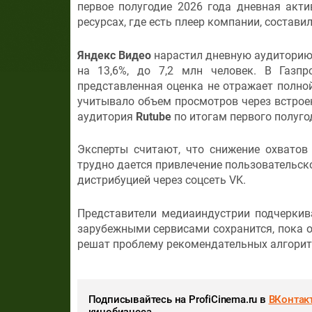
первое полугодие 2026 года дневная акт
ресурсах, где есть плеер компании, состави
Яндекс Виде
о
нарастил дневную аудиторию 
на 13,6%, до 7,2 млн человек. В Газп
представленная оценка не отражает полной
учитывало объем просмотров через встрое
аудитория
Rutube
по итогам первого полуго
Эксперты считают, что снижение охватов
трудно дается привлечение пользовательско
дистрибуцией через соцсеть VK.
Представители медиаиндустрии подчеркив
зарубежными сервисами сохранится, пока о
решат проблему рекомендательных алгоритм
Подписывайтесь на ProfiCinema.ru в
ВКонтак
кинобизнеса