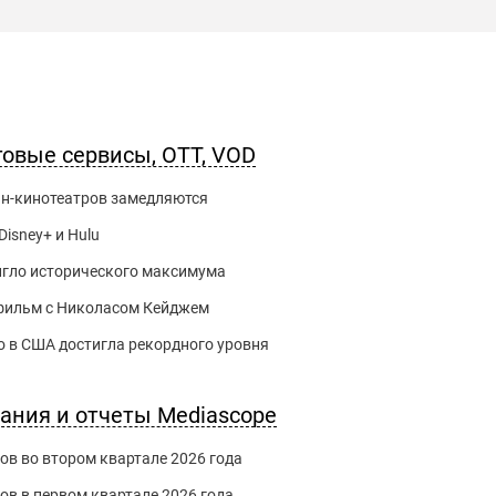
говые сервисы, OTT, VOD
йн-кинотеатров замедляются
Disney+ и Hulu
игло исторического максимума
й фильм с Николасом Кейджем
 в США достигла рекордного уровня
вания и отчеты Mediascope
ов во втором квартале 2026 года
ов в первом квартале 2026 года