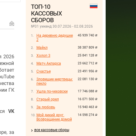
ТОП-10
КАССОВЫХ
СБОРОВ
№31 уикенд 30.07.2026 - 02.08.2026
На деревню дедушке
45 939 740
руб.
2
Майкл
38 387 809
руб.
Холоп 3
25 841 128
я 2026
руб.
бежной
Матч Акпарса
23 662 712
руб.
ботает
Счастье
23 491 956
руб.
uTube
Зловещие мертвецы:
22 081 130
руб.
ества
пекло
нии ГК
Ушла по-чеховски
17 746 088
руб.
Старый орел
16 071 500
руб.
За любовь
15 940 463
руб.
ся
VK
Мой дикий друг.
14 598 274
руб.
Возвращение домой
все кассовые сборы
pe, за