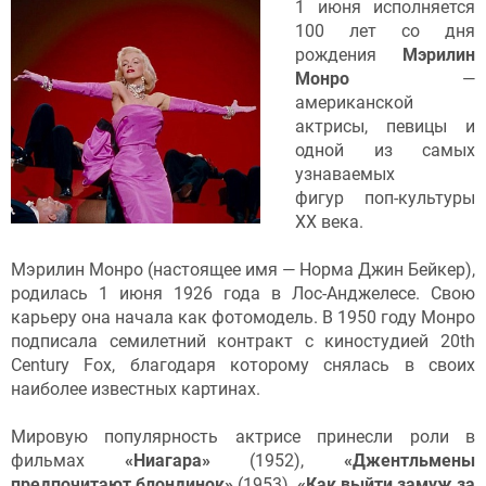
1 июня исполняется
100 лет со дня
рождения
Мэрилин
Монро
—
американской
актрисы, певицы и
одной из самых
узнаваемых
фигур поп-культуры
XX века.
Мэрилин Монро (настоящее имя — Норма Джин Бейкер),
родилась 1 июня 1926 года в Лос-Анджелесе. Свою
карьеру она начала как фотомодель. В 1950 году Монро
подписала семилетний контракт с киностудией 20th
Century Fox, благодаря которому снялась в своих
наиболее известных картинах.
Мировую популярность актрисе принесли роли в
фильмах
«Ниагара»
(1952),
«Джентльмены
предпочитают блондинок»
(1953),
«Как выйти замуж за