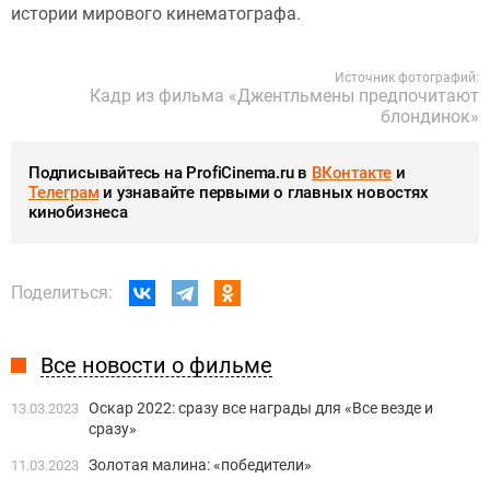
истории мирового кинематографа.
Источник фотографий:
Кадр из фильма «Джентльмены предпочитают
блондинок»
Подписывайтесь на ProfiCinema.ru в
ВКонтакте
и
Телеграм
и узнавайте первыми о главных новостях
кинобизнеса
Поделиться:
Все новости о фильме
Оскар 2022: сразу все награды для «Все везде и
13.03.2023
сразу»
Золотая малина: «победители»
11.03.2023