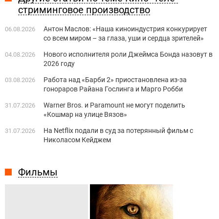
стриминговое производство
Антон Маслов: «Наша киноиндустрия конкурирует
06.08.2026
со всем миром – за глаза, уши и сердца зрителей»
Нового исполнителя роли Джеймса Бонда назовут в
04.08.2026
2026 году
Работа над «Барби 2» приостановлена из-за
03.08.2026
гонораров Райана Гослинга и Марго Робби
Warner Bros. и Paramount не могут поделить
31.07.2026
«Кошмар на улице Вязов»
На Netflix подали в суд за потерянный фильм с
31.07.2026
Николасом Кейджем
Фильмы