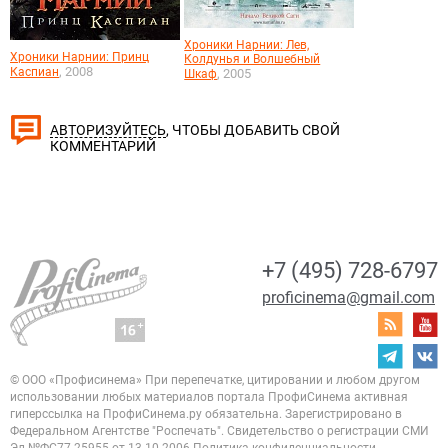
Хроники Нарнии: Лев,
Хроники Нарнии: Принц
Колдунья и Волшебный
, 2008
Каспиан
, 2005
Шкаф
, ЧТОБЫ ДОБАВИТЬ СВОЙ
АВТОРИЗУЙТЕСЬ
КОММЕНТАРИЙ
+7 (495) 728-6797
proficinema@gmail.com
© ООО «Профисинема»
При перепечатке, цитировании и любом другом
использовании любых материалов портала
ПрофиСинема активная
гиперссылка на ПрофиСинема.ру обязательна.
Зарегистрировано в
Федеральном Агентстве "Роспечать". Свидетельство о регистрации
СМИ
Эл.№ФС77-25955 от 13.10.2006
Политика конфиденциальности