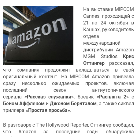
На выставке MIPCOM
Cannes, проходящей с
21 по 24 октября в
Каннах, руководитель
отдела
международной
дистрибуции Amazon
MGM Studios
Крис
Оттингер
рассказал,
что компания продолжит вкладываться в свой
оригинальный контент. На MIPCOM Amazon привезла
сразу несколько ожидаемых проектов, включая
последний сезон антиутопического
сериала
«Рассказ служанки»
, боевик
«Расплата 2»
с
Беном Аффлеком
и
Джоном Бернталом
, а также сиквел
триллера
«Простая просьба»
.
В разговоре с
The Hollywood Reporte
r, Оттингер сообщил,
что Amazon за последние годы обнаружила