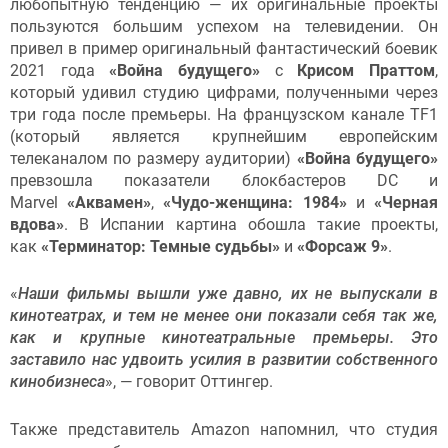
любопытную тенденцию — их оригинальные проекты
пользуются большим успехом на телевидении. Он
привел в пример оригинальный фантастический боевик
2021 года
«Война будущего»
с
Крисом Праттом
,
который удивил студию цифрами, полученными через
три года после премьеры. На французском канале TF1
(который является крупнейшим европейским
телеканалом по размеру аудитории)
«Война будущего»
превзошла показатели блокбастеров DC и
Marvel
«Аквамен»
,
«Чудо-женщина: 1984»
и
«Черная
вдова»
. В Испании картина обошла такие проекты,
как
«Терминатор: Темные судьбы»
и
«Форсаж 9»
.
«
Наши
фильмы вышли уже давно, их не выпускали в
кинотеатрах, и тем не менее они показали себя так же,
как и крупные кинотеатральные премьеры. Это
заставило нас удвоить усилия в развитии собственного
кинобизнеса
», — говорит Оттингер.
Также представитель Amazon напомнил, что студия