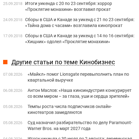
Итоги уикенда с 20 по 23 сентября: хоррор
25.09.2018
«Проклятие монахини» возглавил прокат
Сборы в США и Канаде за уикенд с 21 по 23 сентября:
24.09.2018
«Тайна дома с часами» возглавила кинопрокат
Сборы в США и Канаде за уикенд с 14 по 16 сентября:
17.09.2018
«Хищник» одолел «Проклятие монахини»
Другие статьи по теме Кинобизнес
«Майкл» помог Lionsgate перевыполнить план по
07.08.2026
квартальной выручке
Антон Маслов: «Наша киноиндустрия конкурирует
06.08.2026
со всем миром – за глаза, уши и сердца зрителей»
Темпы роста числа подписчиков онлайн-
05.08.2026
кинотеатров замедляются
Суд назначил разбирательство по делу Paramount-
05.08.2026
Warner Bros. на март 2027 года
Итоги уикенда с 30 июля по 2 августа: деревенская
04.08.2026