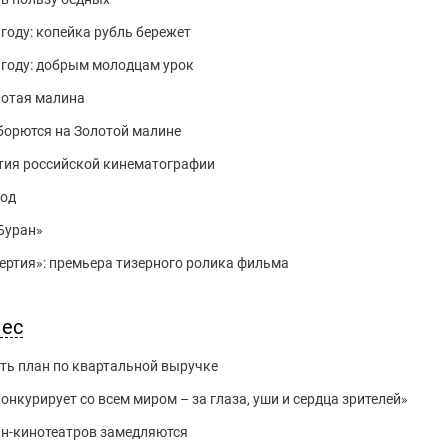
 году: копейка рубль бережет
 году: добрым молодцам урок
лотая малина
борются на Золотой малине
тия российской кинематографии
год
Буран»
мертия»: премьера тизерного ролика фильма
нес
ть план по квартальной выручке
нкурирует со всем миром – за глаза, уши и сердца зрителей»
йн-кинотеатров замедляются