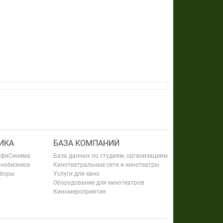
ИКА
БАЗА КОМПАНИЙ
офиСинема
База данных по студиям, организациям
инобизнесе
Кинотеатральные сети и кинотеатры
сборы
Услуги для кино
Оборудование для кинотеатров
Киномероприятия