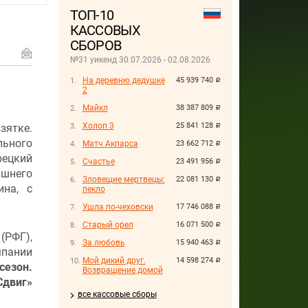
ТОП-10
КАССОВЫХ
СБОРОВ
№31 уикенд 30.07.2026 - 02.08.2026
На деревню дедушке
45 939 740
руб.
2
Майкл
38 387 809
руб.
Холоп 3
25 841 128
ятке.
руб.
ьного
Матч Акпарса
23 662 712
руб.
рецкий
Счастье
23 491 956
руб.
ашнего
Зловещие мертвецы:
22 081 130
руб.
ина, с
пекло
Ушла по-чеховски
17 746 088
руб.
Старый орел
16 071 500
руб.
(РФГ),
За любовь
15 940 463
руб.
пании
Мой дикий друг.
14 598 274
руб.
езон.
Возвращение домой
Сдвиг»
все кассовые сборы