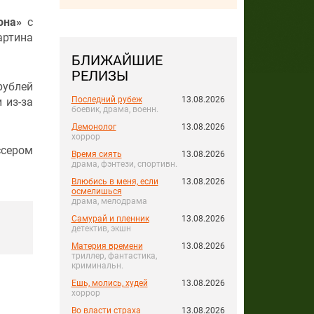
кона»
с
артина
БЛИЖАЙШИЕ
РЕЛИЗЫ
рублей
Последний рубеж
13.08.2026
 из-за
боевик, драма, военн.
Демонолог
13.08.2026
хоррор
ссером
Время сиять
13.08.2026
драма, фэнтези, спортивн.
Влюбись в меня, если
13.08.2026
осмелишься
драма, мелодрама
Самурай и пленник
13.08.2026
детектив, экшн
Материя времени
13.08.2026
триллер, фантастика,
криминальн.
Ешь, молись, худей
13.08.2026
хоррор
Во власти страха
13.08.2026