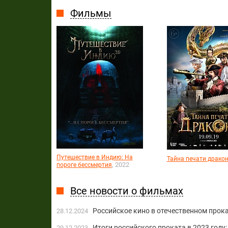
Фильмы
Путешествие в Индию: На
Тайна печати драко
, 2022
пороге бессмертия
Все новости о фильмах
Российское кино в отечественном прока
28.12.2024
Итоги российского проката в 2023 году:
29.12.2023