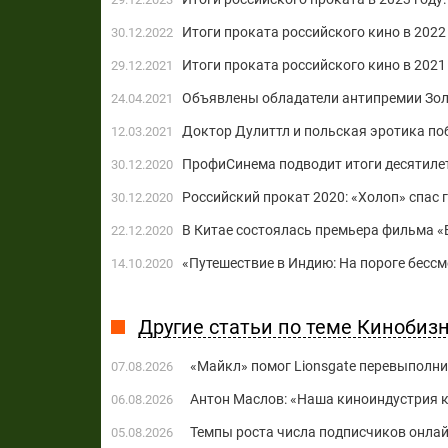
Итоги проката российского кино в 2022
30.12.2022
Итоги проката российского кино в 2021
29.12.2021
Объявлены обладатели антипремии Зо
24.04.2021
Доктор Дулиттл и польская эротика по
12.03.2021
ПрофиСинема подводит итоги десятиле
30.12.2020
Российский прокат 2020: «Холоп» спас 
30.12.2020
В Китае состоялась премьера фильма «
22.12.2020
«Путешествие в Индию: На пороге бесс
14.10.2020
Другие статьи по теме Кинобиз
«Майкл» помог Lionsgate перевыполни
07.08.2026
Антон Маслов: «Наша киноиндустрия ко
06.08.2026
Темпы роста числа подписчиков онла
05.08.2026