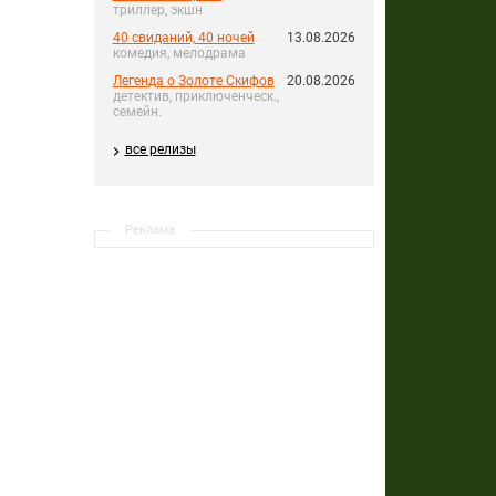
триллер, экшн
40 свиданий, 40 ночей
13.08.2026
комедия, мелодрама
Легенда о Золоте Скифов
20.08.2026
детектив, приключенческ.,
семейн.
все релизы
Реклама