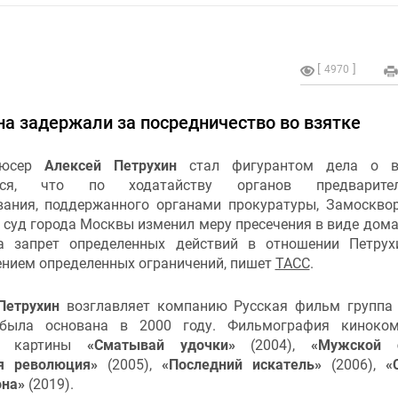
4970
а задержали за посредничество во взятке
дюсер
Алексей Петрухин
стал фигурантом дела о вз
тся, что по ходатайству органов предварител
вания, поддержанного органами прокуратуры, Замоскво
 суд города Москвы изменил меру пресечения в виде дом
а запрет определенных действий в отношении Петрух
ением определенных ограничений, пишет
ТАСС
.
Петрухин
возглавляет компанию Русская фильм группа 
 была основана в 2000 году. Фильмография киноком
ет картины
«Сматывай удочки»
(2004),
«Мужской с
я революция»
(2005),
«Последний искатель»
(2006),
«
она»
(2019).