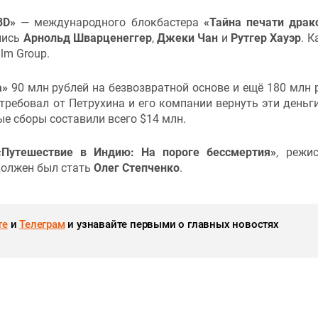
3D»
— международного блокбастера
«Тайна печати дра
лись
Арнольд Шварценеггер
,
Джеки Чан
и
Рутгер Хауэр
. К
ilm Group.
а»
90 млн рублей на безвозвратной основе и ещё 180 млн 
требовал от Петрухина и его компании вернуть эти деньги
е сборы составили всего $14 млн.
«Путешествие в Индию: На пороге бессмертия»
, режи
должен был стать
Олег Степченко
.
те
и
Телеграм
и узнавайте первыми о главных новостях