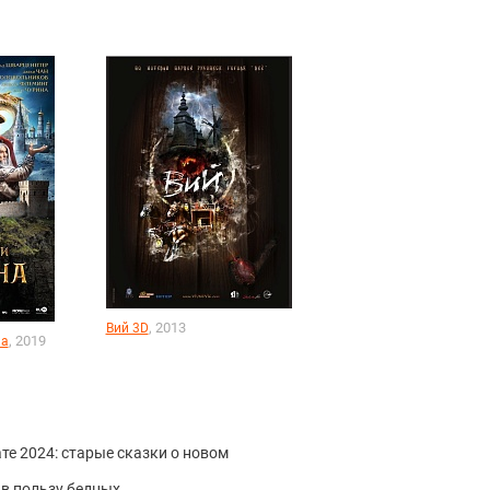
, 2013
Вий 3D
, 2019
на
те 2024: старые сказки о новом
 в пользу бедных