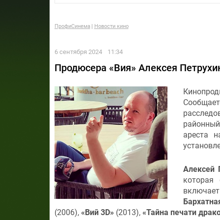
ПрофиСинема
Новости кино
6 сентября 2024
11:34
Продюсера «Вия» Алексея Петрухин
Кинопро
Сообщае
расследо
районный
ареста н
установл
Алексей 
которая
включа
Бархатна
(2006),
«Вий 3D»
(2013),
«
Тайна печати драк