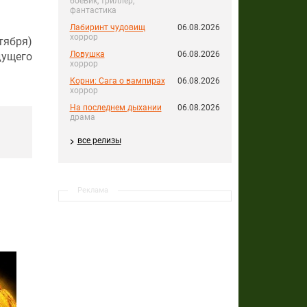
боевик, триллер,
фантастика
Лабиринт чудовищ
06.08.2026
хоррор
тября)
Ловушка
06.08.2026
ущего
хоррор
Корни: Сага о вампирах
06.08.2026
хоррор
На последнем дыхании
06.08.2026
драма
все релизы
Реклама