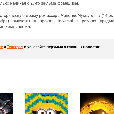
только начиная с 27-го фильма франшизы.
 историческую драму режиссера Чинонье Чукву
«Till»
(14 ок
бря) выпустит в прокат Universal в рамках предыд
мя компаниями.
те
и
Телеграм
и узнавайте первыми о главных новостях