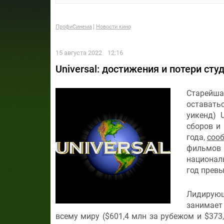
ПрофиСинема
Новости кино
15 августа 2022
12:16
Universal: достижения и потери студ
Старейша
оставатьс
уикенд) 
сборов и 
года,
сооб
фильмов 
националь
год превы
Лидирую
занимае
всему миру ($601,4 млн за рубежом и $373