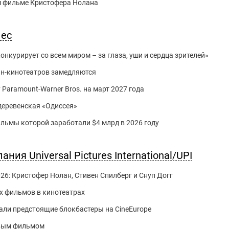
м фильме Кристофера Нолана
нес
нкурирует со всем миром – за глаза, уши и сердца зрителей»
йн-кинотеатров замедляются
 Paramount-Warner Bros. на март 2027 года
 деревенская «Одиссея»
фильмы которой заработали $4 млрд в 2026 году
ия Universal Pictures International/UPI
026: Кристофер Нолан, Стивен Спилберг и Снуп Догг
их фильмов в кинотеатрах
али предстоящие блокбастеры на CineEurope
овым фильмом