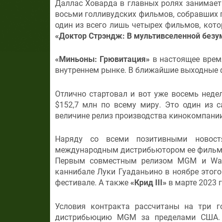
Даллас Ховарда в главных ролях занимает
восьми голливудских фильмов, собравших п
один из всего лишь четырех фильмов, кото
«Доктор Стрэндж: В мультивселенной безу
«Миньоны: Грювитация»
в настоящее время
внутреннем рынке. В ближайшие выходные ф
Отлично стартовал и вот уже восемь неде
$152,7 млн по всему миру. Это один из 
величине релиз производства кинокомпании
Наряду со всеми позитивными новост
международным дистрибьютором ее фильмов 
Первым совместным релизом MGM и Warn
каннибале Луки Гуаданьино в ноябре этого
фестивале. А также
«Крид III»
в марте 2023 г
Условия контракта рассчитаны на три 
дистрибьюцию MGM за пределами США. 