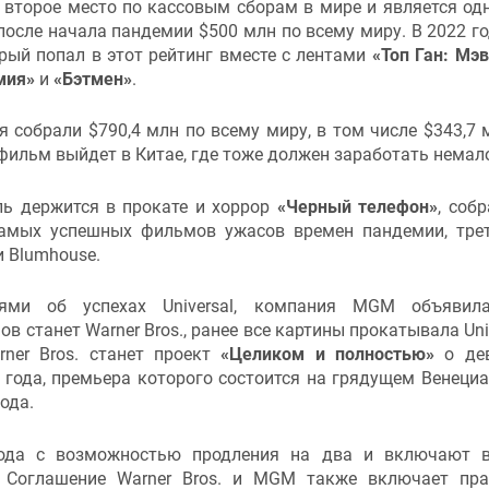
 второе место по кассовым сборам в мире и является од
осле начала пандемии $500 млн по всему миру. В 2022 го
рый попал в этот рейтинг вместе с лентами
«Топ Ган: Мэ
мия»
и
«Бэтмен»
.
 собрали $790,4 млн по всему миру, в том числе $343,7 
ильм выйдет в Китае, где тоже должен заработать немал
ль держится в прокате и хоррор
«Черный телефон»
, соб
самых успешных фильмов ужасов времен пандемии, тре
 Blumhouse.
ями об успехах Universal, компания MGM объявила
станет Warner Bros., ранее все картины прокатывала Univ
er Bros. станет проект
«Целиком и полностью»
о де
 года, премьера которого состоится на грядущем Венеци
ода.
года с возможностью продления на два и включают 
Соглашение Warner Bros. и MGM также включает пра