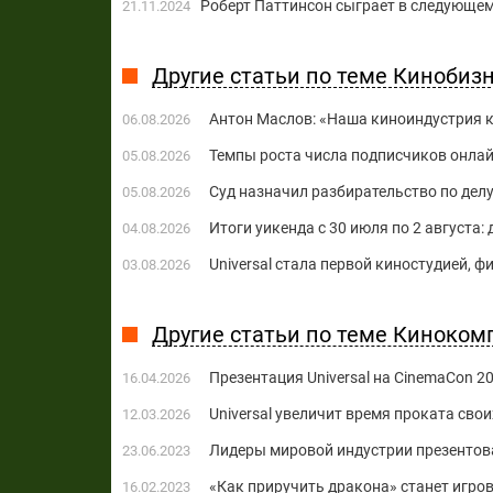
Роберт Паттинсон сыграет в следующе
21.11.2024
Другие статьи по теме Кинобиз
Антон Маслов: «Наша киноиндустрия ко
06.08.2026
Темпы роста числа подписчиков онла
05.08.2026
Суд назначил разбирательство по делу
05.08.2026
Итоги уикенда с 30 июля по 2 августа:
04.08.2026
Universal стала первой киностудией, 
03.08.2026
Другие статьи по теме Кинокомпан
Презентация Universal на CinemaCon 2
16.04.2026
Universal увеличит время проката сво
12.03.2026
Лидеры мировой индустрии презентов
23.06.2023
«Как приручить дракона» станет игр
16.02.2023