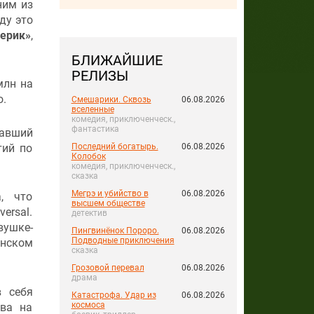
ним из
ду это
верик»
,
БЛИЖАЙШИЕ
РЕЛИЗЫ
млн на
о.
Смешарики. Сквозь
06.08.2026
вселенные
комедия, приключенческ.,
фантастика
равший
тий по
Последний богатырь.
06.08.2026
Колобок
комедия, приключенческ.,
сказка
Мегрэ и убийство в
06.08.2026
, что
высшем обществе
ersal.
детектив
вушке-
Пингвинёнок Пороро.
06.08.2026
Подводные приключения
анском
сказка
Грозовой перевал
06.08.2026
драма
в себя
Катастрофа. Удар из
06.08.2026
космоса
ва на