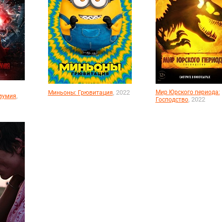
, 2022
Мир Юрского периода:
Миньоны: Грювитация
,
зумия
, 2022
Господство