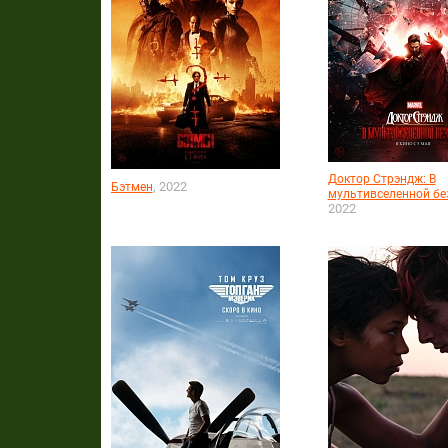
Доктор Стрэндж: В
, 2022
Бэтмен
мультивселенной бе
2022