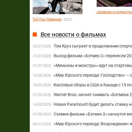
Целиком и полност
, 2022
Топ Ган: Мэверик
Все новости о фильмах
Том Круз сыграет в продолжении спорт
23.07.2026
Выход фильма «Бэтмен 2» перенесли 20
15.07.2026
«Миньоны и монстры» идут на стартовы
01.07.2026
«Мир Юрского периода: Господство» — 
18.06.2026
Кассовые сборы в США и Канаде с 15 по 
18.05.2026
Warner Bros. начнет снимать «Бэтмена 2
07.04.2026
Новая Paramount будет делать ставку 
14.08.2025
Съемки фильма «Бэтмен 2» начнутся ве
07.08.2025
«Мир Юрского периода: Возрождение» и
03.07.2025