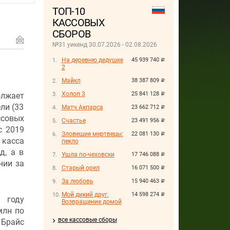
ТОП-10
КАССОВЫХ
СБОРОВ
№31 уикенд 30.07.2026 - 02.08.2026
На деревню дедушке
45 939 740
руб.
2
Майкл
38 387 809
руб.
Холоп 3
25 841 128
олжает
руб.
ли (33
Матч Акпарса
23 662 712
руб.
ссовых
Счастье
23 491 956
руб.
с 2019
Зловещие мертвецы:
22 081 130
руб.
 касса
пекло
д, а в
Ушла по-чеховски
17 746 088
руб.
нии за
Старый орел
16 071 500
руб.
За любовь
15 940 463
руб.
Мой дикий друг.
14 598 274
руб.
 году
Возвращение домой
млн по
все кассовые сборы
 Брайс