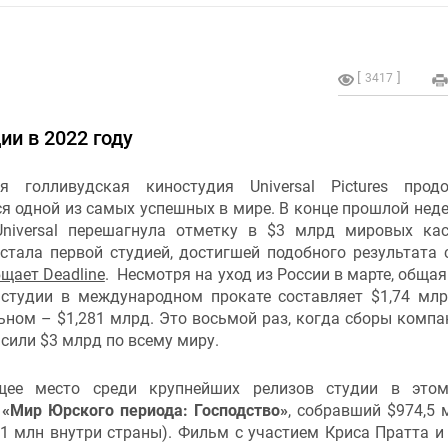
3417
ии в 2022 году
я голливудская киностудия Universal Pictures прод
я одной из самых успешных в мире. В конце прошлой неде
Universal перешагнула отметку в $3 млрд мировых ка
стала первой студией, достигшей подобного результата 
щает Deadline
. Несмотря на уход из России в марте, общая
студии в международном прокате составляет $1,74 млр
ном – $1,281 млрд. Это восьмой раз, когда сборы компа
сили $3 млрд по всему миру.
щее место среди крупнейших релизов студии в этом
т
«Мир Юрского периода: Господство»
, собравший $974,5 
,1 млн внутри страны). Фильм с участием Криса Пратта и