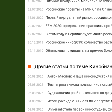
Питчинг Фонда кино: молчаливые мужч
10.09.2020
Российские проекты на MIP China Online
28.07.2020
Первый виртуальный рынок российского
16.06.2020
EFM 2020: продолжение франшизы про 
22.02.2020
В этом году в Берлине будет много росс
19.02.2020
Российское кино 2019: количество растет
30.12.2019
Объявлены номинанты на премию Золот
12.11.2019
Другие статьи по теме Кинобиз
Антон Маслов: «Наша киноиндустрия ко
06.08.2026
Темпы роста числа подписчиков онла
05.08.2026
Суд назначил разбирательство по делу
05.08.2026
Итоги уикенда с 30 июля по 2 августа:
04.08.2026
Universal стала первой киностудией, 
03.08.2026