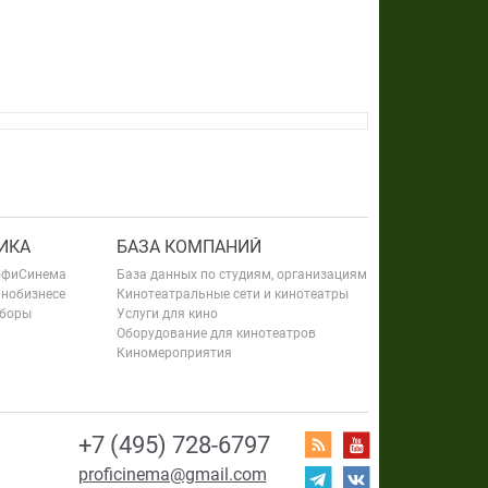
ИКА
БАЗА КОМПАНИЙ
офиСинема
База данных по студиям, организациям
инобизнесе
Кинотеатральные сети и кинотеатры
сборы
Услуги для кино
Оборудование для кинотеатров
Киномероприятия
+7 (495) 728-6797
proficinema@gmail.com