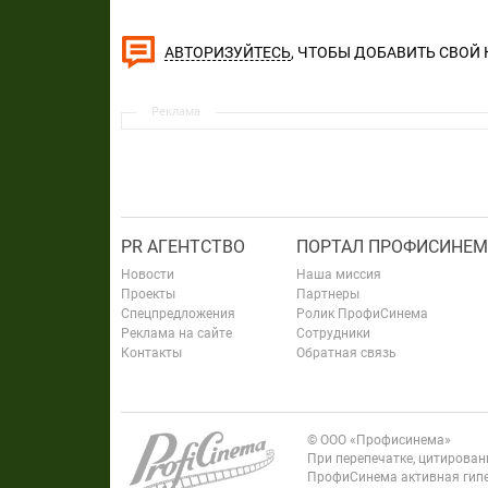
, ЧТОБЫ ДОБАВИТЬ СВОЙ
АВТОРИЗУЙТЕСЬ
Реклама
PR АГЕНТСТВО
ПОРТАЛ ПРОФИСИНЕМ
Новости
Наша миссия
Проекты
Партнеры
Спецпредложения
Ролик ПрофиСинема
Реклама на сайте
Сотрудники
Контакты
Обратная связь
© ООО «Профисинема»
При перепечатке, цитирова
ПрофиСинема активная гипе