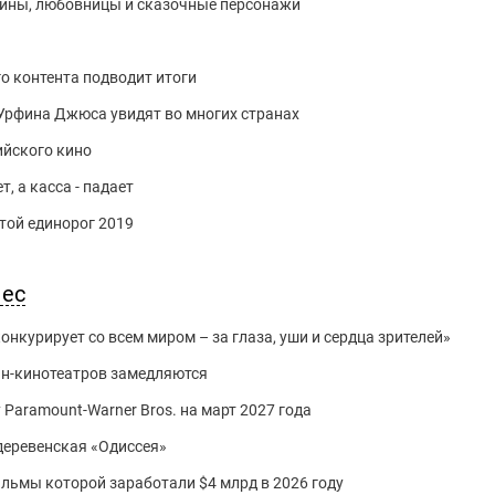
ины, любовницы и сказочные персонажи
 контента подводит итоги
Урфина Джюса увидят во многих странах
ийского кино
, а касса - падает
ой единорог 2019
нес
нкурирует со всем миром – за глаза, уши и сердца зрителей»
йн-кинотеатров замедляются
 Paramount-Warner Bros. на март 2027 года
 деревенская «Одиссея»
фильмы которой заработали $4 млрд в 2026 году