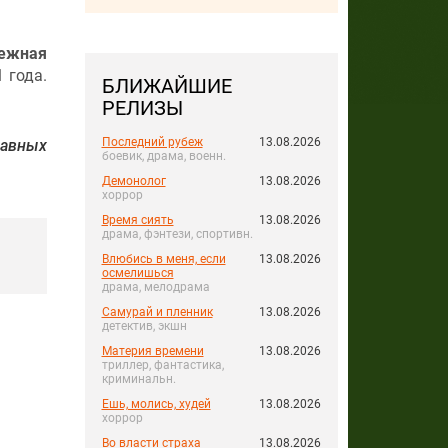
ежная
 года.
БЛИЖАЙШИЕ
РЕЛИЗЫ
Последний рубеж
13.08.2026
авных
боевик, драма, военн.
Демонолог
13.08.2026
хоррор
Время сиять
13.08.2026
драма, фэнтези, спортивн.
Влюбись в меня, если
13.08.2026
осмелишься
драма, мелодрама
Самурай и пленник
13.08.2026
детектив, экшн
Материя времени
13.08.2026
триллер, фантастика,
криминальн.
Ешь, молись, худей
13.08.2026
хоррор
Во власти страха
13.08.2026