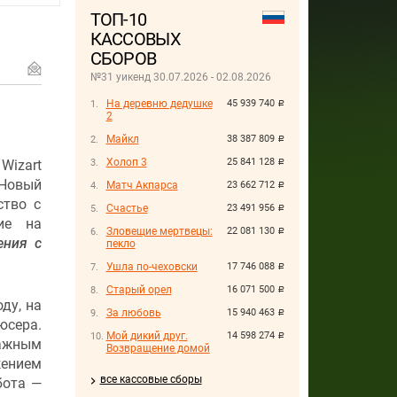
ТОП-10
КАССОВЫХ
СБОРОВ
№31 уикенд 30.07.2026 - 02.08.2026
На деревню дедушке
45 939 740
руб.
2
Майкл
38 387 809
руб.
Холоп 3
25 841 128
Wizart
руб.
Новый
Матч Акпарса
23 662 712
руб.
ство с
Счастье
23 491 956
руб.
ие на
Зловещие мертвецы:
22 081 130
руб.
ения с
пекло
Ушла по-чеховски
17 746 088
руб.
Старый орел
16 071 500
руб.
ду, на
За любовь
15 940 463
руб.
юсера.
Мой дикий друг.
14 598 274
руб.
ажным
Возвращение домой
жением
все кассовые сборы
бота —