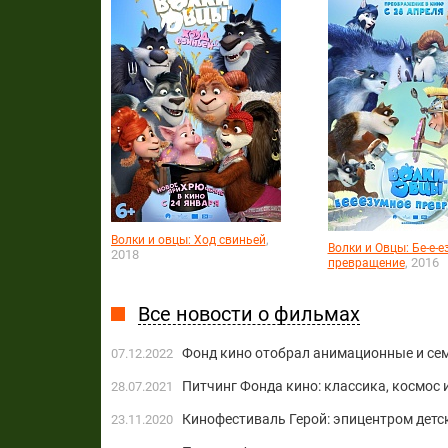
,
Волки и овцы: Ход свиньей
Волки и Овцы: Бе-е-
2018
, 2016
превращение
Все новости о фильмах
Фонд кино отобрал анимационные и се
07.12.2022
Питчинг Фонда кино: классика, космос 
28.07.2021
Кинофестиваль Герой: эпицентром детс
23.11.2020