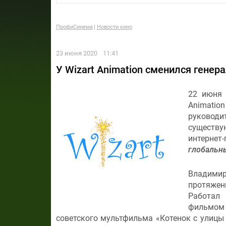
ПрофиСинема
Новости кино
23 июня 2020
11:41
У Wizart Animation сменился гене
22 июня 
Animati
руководи
существ
интернет
глобальн
Владимир 
протяжен
Работал
фильмом
советского мультфильма «Котенок с улицы