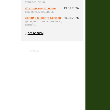
триллер, экшн
40 свиданий, 40 ночей
13.08.2026
комедия, мелодрама
Легенда о Золоте Скифов
20.08.2026
детектив, приключенческ.,
семейн.
все релизы
Реклама