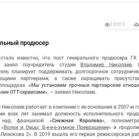
3721
ральный продюсер
стало известно, что пост генерального продюсера ГК 
on занял соучредитель студии
Владимир Николаев
. 
тель планирует поддерживать долгосрочное сотрудниче
ующими партнерами, а также наращивать присутств
-площадках.
«Мы установим прочные партнерские отнош
ыми OTT-сервисами»
, — заявил Николаев.
Николаев работает в компании с ее основания в 2007-м го
ии всех лет занимал должность исполнительного прод
 над франшизой «
Снежная Королева
», полнометр
 «
Волки и Овцы: Б-е-е-е-зумное Превращение
» и продол
 Лизюкова 2». В 2019 вышла его первая режиссерская ра