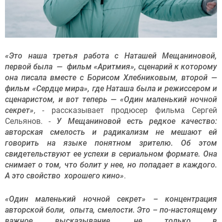
«Это наша третья работа с Наташей Мещаниновой,
первой была — фильм «Аритмия», сценарий к которому
она писала вместе с Борисом Хлебниковым, второй —
фильм «Сердце мира», где Наташа была и режиссером и
сценаристом, и вот теперь — «Один маленький ночной
секрет»
, - рассказывает продюсер фильма Сергей
Сельянов. -
У Мещаниновой есть редкое качество:
авторская смелость и радикализм не мешают ей
говорить на языке понятном зрителю. Об этом
свидетельствуют ее успехи в сериальном формате. Она
снимает о том, что болит у нее, но попадает в каждого.
А это свойство хорошего кино»
.
«Один маленький ночной секрет» – концентрация
авторской боли, опыта, смелости. Это – по-настоящему
важное высказывание, не только в