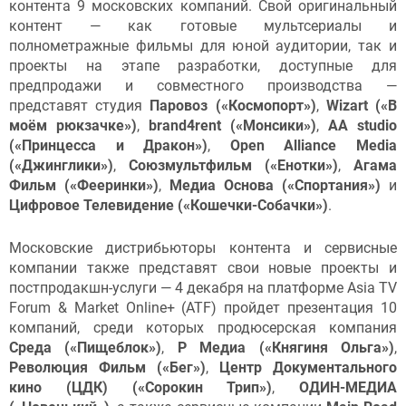
контента 9 московских компаний. Свой оригинальный
контент — как готовые мультсериалы и
полнометражные фильмы для юной аудитории, так и
проекты на этапе разработки, доступные для
предпродажи и совместного производства —
представят студия
Паровоз («Космопорт»)
,
Wizart («В
моём рюкзачке»)
,
brand4rent («Монсики»)
,
AA studio
(«Принцесса и Дракон»)
,
Open Alliance Media
(«Джинглики»)
,
Союзмультфильм («Енотки»)
,
Агама
Фильм («Фееринки»)
,
Медиа Основа («Спортания»)
и
Цифровое Телевидение («Кошечки-Собачки»)
.
Московские дистрибьюторы контента и сервисные
компании также представят свои новые проекты и
постпродакшн-услуги — 4 декабря на платформе Asia TV
Forum & Market Online+ (ATF) пройдет презентация 10
компаний, среди которых продюсерская компания
Среда («Пищеблок»)
,
Р Медиа («Княгиня Ольга»)
,
Революция Фильм («Бег»)
,
Центр Документального
кино (ЦДК) («Сорокин Трип»)
,
ОДИН-МЕДИА