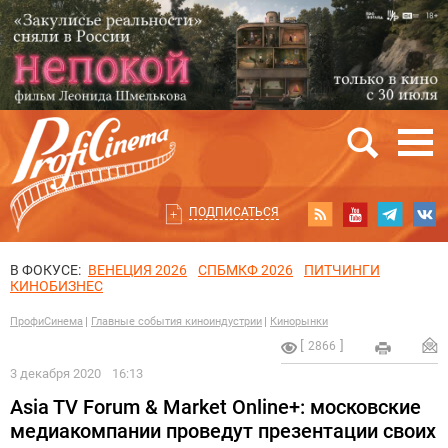
ПОДПИСАТЬСЯ
В ФОКУСЕ:
ВЕНЕЦИЯ 2026
СПБМКФ 2026
ПИТЧИНГИ
КИНОБИЗНЕС
ПрофиСинема
Главные события киноиндустрии
Кинорынки
2866
3 декабря 2020
16:13
Asia TV Forum & Market Online+: московские
медиакомпании проведут презентации своих