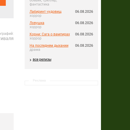
боевик, триллер,
фантастика
Лабиринт чудовищ
06.08.2026
хоррор
Ловушка
06.08.2026
хоррор
ографий:
Корни: Сага о вампирах
06.08.2026
тиваля
хоррор
На последнем дыхании
06.08.2026
драма
все релизы
Реклама