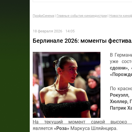
ПрофиСинема
Главные события киноиндустрии
Новости киноф
18 февраля 2026
14:05
Берлинале 2026: моменты фестива
В Герман
уже сос
сдохни», 
«Порожде
По красн
Рокуэлл
Хюллер, П
Патрик Х
На текущий момент самой высоко о
является
«Роза»
Маркуса Шляйнцера.