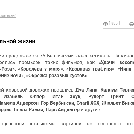
естивалей
885
льной жизни
ии продолжается 76 Берлинский кинофестиваль. На кино
тоялись премьеры таких фильмов, как
«Удачи, весел
«Роза», «Королева у моря», «Кровавая графиня», «Нина 
ние ночи», «Обрезка розовых кустов»
.
ой ковровой дорожке прошлись
Дуа Липа, Каллум Терне
, Изабель Юппер, Итан Хоук, Руперт Гринт, С
амела Андерсон, Гор Вербински, Charli XCX, Жюльет Бино
аррис, Белла Рамзи, Ларс Айдингер
и другие.
цененной критиками картиной
из основного кон