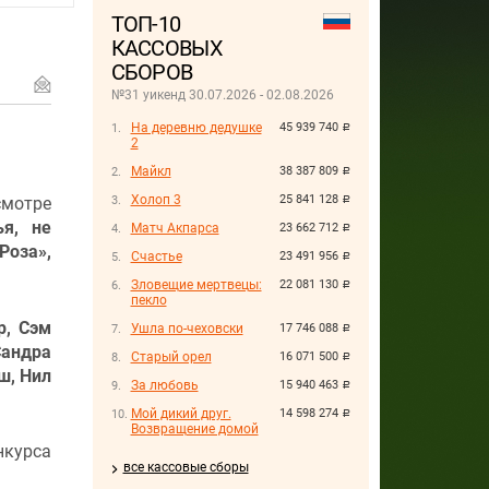
ТОП-10
КАССОВЫХ
СБОРОВ
№31 уикенд 30.07.2026 - 02.08.2026
На деревню дедушке
45 939 740
руб.
2
Майкл
38 387 809
руб.
Холоп 3
25 841 128
смотре
руб.
ья, не
Матч Акпарса
23 662 712
руб.
Роза»,
Счастье
23 491 956
руб.
Зловещие мертвецы:
22 081 130
руб.
пекло
р, Сэм
Ушла по-чеховски
17 746 088
руб.
андра
Старый орел
16 071 500
руб.
ш, Нил
За любовь
15 940 463
руб.
Мой дикий друг.
14 598 274
руб.
Возвращение домой
курса
все кассовые сборы