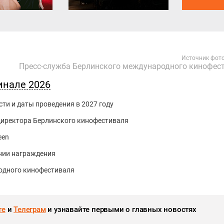
Источник фот
Пресс-служба Берлинского международного кинофес
инале 2026
ти и даты проведения в 2027 году
 директора Берлинского кинофестиваля
een
нии награждения
одного кинофестиваля
те
и
Телеграм
и узнавайте первыми о главных новостях