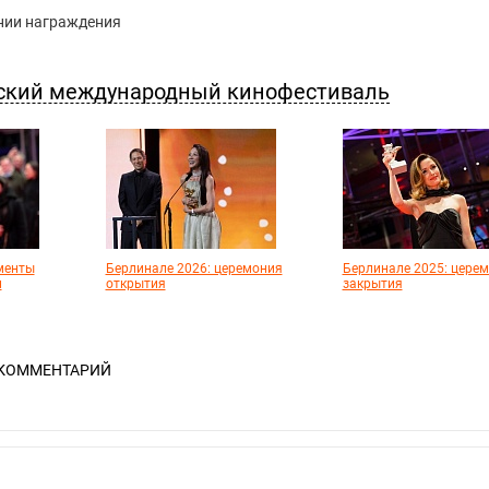
нии награждения
нский международный кинофестиваль
менты
Берлинале 2026: церемония
Берлинале 2025: цере
и
открытия
закрытия
 КОММЕНТАРИЙ