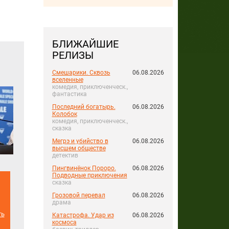
БЛИЖАЙШИЕ
РЕЛИЗЫ
Смешарики. Сквозь
06.08.2026
вселенные
комедия, приключенческ.,
фантастика
Последний богатырь.
06.08.2026
Колобок
комедия, приключенческ.,
сказка
Мегрэ и убийство в
06.08.2026
высшем обществе
детектив
Пингвинёнок Пороро.
06.08.2026
Подводные приключения
сказка
Грозовой перевал
06.08.2026
драма
ть
Катастрофа. Удар из
06.08.2026
космоса