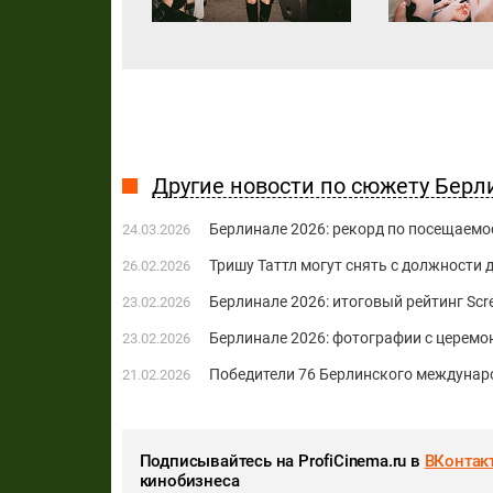
Другие новости по сюжету Берл
Берлинале 2026: рекорд по посещаемос
24.03.2026
Тришу Таттл могут снять с должности
26.02.2026
Берлинале 2026: итоговый рейтинг Scr
23.02.2026
Берлинале 2026: фотографии с церемо
23.02.2026
Победители 76 Берлинского междунар
21.02.2026
Подписывайтесь на ProfiCinema.ru в
ВКонтак
кинобизнеса