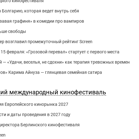
дного кинофестиваля
в Болгарию, которая ведет внутрь себя
вавая графиня» в комедии про вампиров
льше свободы
ер возглавил промежуточный рейтинг Screen
15 февраля: «Грозовой перевал» стартует с первого места
й — «Удачи, веселья, не сдохни» как терапия тревожных времен
тов» Карима Айнуза — глянцевая семейная сатира
ский международный кинофестиваль
ия Европейского кинорынка 2027
ти и даты проведения в 2027 году
 директора Берлинского кинофестиваля
een