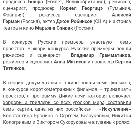
продюсер
Бошра
(Египет, Великобритания), режиссер,
сценарист, продюсер
Корнел Георгицэ
(Румыния,
Франция), режиссер, сценарист
Алексей
Герман
(Россия), актер
Джон Робинсон
(США) и актриса
театра и кино
Марьяна Спивак
(Россия).
В конкурсе Русские премьеры участвуют семь
проектов. В жюри конкурса Русские премьеры вошли
режиссер и сценарист
Владимир Грамматиков
,
режиссер и сценарист
Анна Матисон
и продюсер
Сергей
Титинков.
В секцию документального кино вошли семь фильмов,
в конкурсе короткометражных фильмов – тринадцать
проектов,
а программу Дикие ночи, которая включает
хорроры и триллеры со всех уголков мира, составили
семь картин
, одна из них российская –
«Искупление»
Константина Еронина с Сергеем Безруковым, Никитой
Кологривым и Виктором Сухоруковым в главных ролях.