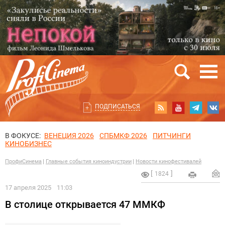
ПОДПИСАТЬСЯ
В ФОКУСЕ:
ВЕНЕЦИЯ 2026
СПБМКФ 2026
ПИТЧИНГИ
КИНОБИЗНЕС
ПрофиСинема
Главные события киноиндустрии
Новости кинофестивалей
1824
17 апреля 2025
11:03
В столице открывается 47 ММКФ