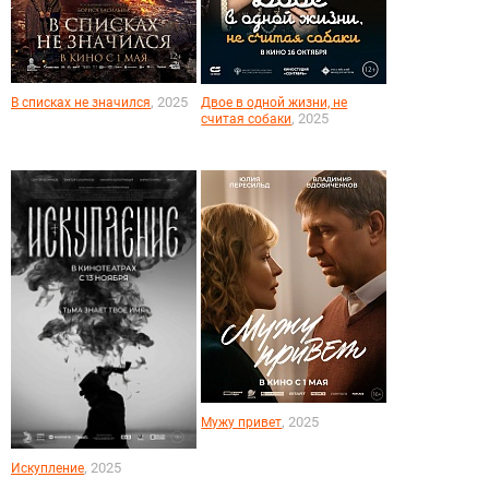
, 2025
В списках не значился
Двое в одной жизни, не
, 2025
считая собаки
, 2025
Мужу привет
, 2025
Искупление