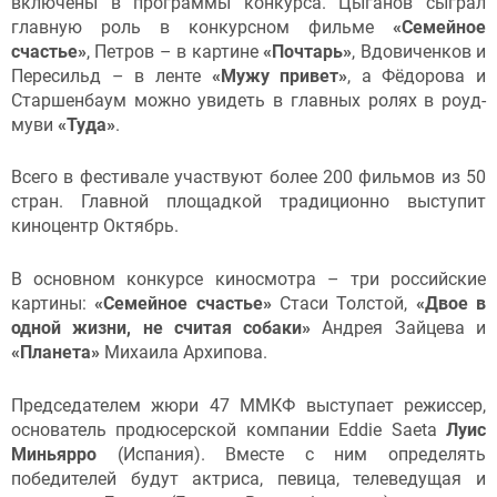
включены в программы конкурса. Цыганов сыграл
главную роль в конкурсном фильме
«Семейное
счастье»
, Петров – в картине
«Почтарь»
, Вдовиченков и
Пересильд – в ленте
«Мужу привет»
, а Фёдорова и
Старшенбаум можно увидеть в главных ролях в роуд-
муви
«Туда»
.
Всего в фестивале участвуют более 200 фильмов из 50
стран. Главной площадкой традиционно выступит
киноцентр Октябрь.
В основном конкурсе киносмотра – три российские
картины:
«Семейное счастье»
Стаси Толстой,
«Двое в
одной жизни, не считая собаки»
Андрея Зайцева и
«Планета»
Михаила Архипова.
Председателем жюри 47 ММКФ выступает режиссер,
основатель продюсерской компании Eddie Saeta
Луис
Миньярро
(Испания). Вместе с ним определять
победителей будут актриса, певица, телеведущая и