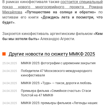
В рамках кинофестиваля также
состоится специальный
показ нового многосерийного проекта Романа
Михайлова
«Путешествие на солнце и обратно»
по
мотивам его книги
«Дождись лета и посмотри, что
будет»
.
Закроется кинофестиваль аргентинским фильмом
«Кем
бы мы хотели быть»
Алехандро Агрести.
Другие новости по сюжету ММКФ 2025
ММКФ 2025: фотографии с церемонии закрытия
25.04.2025
Победители 47 Московского международного
24.04.2025
кинофестиваля
ММКФ 2025: «Туда» — такси, дороги и любовь
24.04.2025
Премьера фильма «Семейное счастье» Стаси
24.04.2025
Толстой на 47 ММКФ
ММКФ 2025: премьеры фильмов «Легенды наших
24.04.2025