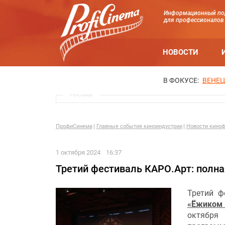
Информационный по
для профессионалов
НОВОСТИ
В ФОКУСЕ:
ВЕНЕЦ
Реклама
ПрофиСинема
Главные события киноиндустрии
Новости киноф
1 октября 2024
16:37
Третий фестиваль КАРО.Арт: полн
Третий ф
«Ёжиком 
октября