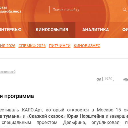
ртал
 кинобизнеса
ИНТЕРВЬЮ
КИНОСОБЫТИЯ
АНАЛИТИКА
Ф
ИЯ 2026
СПБМКФ 2026
ПИТЧИНГИ
КИНОБИЗНЕС
естивалей
1920
ая программа
естиваль КАРО.Арт, который откроется в Москве 15 о
в тумане»
и
«Сказкой сказок»
Юрия Норштейна
и заверши
 специальным проектом Дельфина, опубликовал п