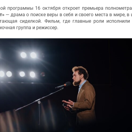
кой программы 16 октября откроет премьера полнометр
т»
— драма о поиске веры в себя и своего места в мире, в 
отающая сиделкой. Фильм, где главные роли исполнил
емочная группа и режиссер.