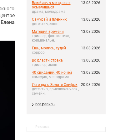
Влюбись в меня, если
13.08.2026
осмелишься
ажного
драма, мелодрама
центре
Самурай и пленник
13.08.2026
и
Елена
детектив, экшн
Материя времени
13.08.2026
триллер, фантастика,
криминальн.
Ешь, молись, худей
13.08.2026
хоррор
Во власти страха
13.08.2026
триллер, экшн
40 свиданий, 40 ночей
13.08.2026
комедия, мелодрама
Легенда о Золоте Скифов
20.08.2026
детектив, приключенческ.,
семейн.
все релизы
Реклама