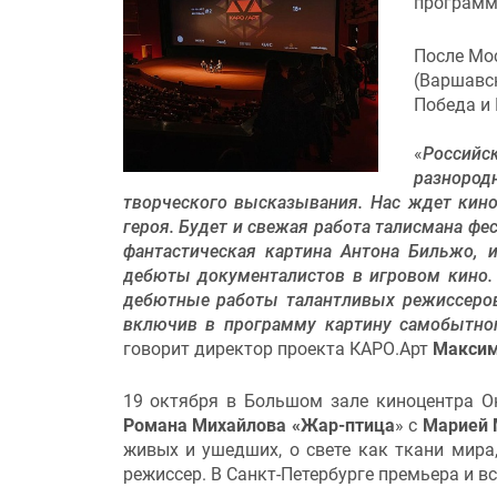
программ
После Мос
(Варшавс
Победа и 
«
Российс
разноро
творческого высказывания. Нас ждет кино
героя. Будет и свежая работа талисмана фе
фантастическая картина Антона Бильжо,
дебюты документалистов в игровом кино.
дебютные работы талантливых режиссеров
включив в программу картину самобытног
говорит директор проекта КАРО.Арт
Максим
19 октября в Большом зале киноцентра Ок
Романа Михайлова
«Жар-птиц
а
» с
Марией
живых и ушедших, о свете как ткани мира,
режиссер. В Санкт-Петербурге премьера и в