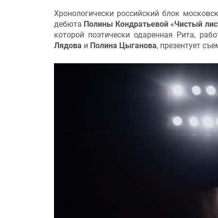
Хронологически российский блок московс
дебюта
Полины Кондратьевой
«Чистый лис
которой поэтически одаренная Рита, раб
Лядова
и
Полина Цыганова
, презентует съ