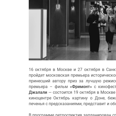
16 октября в Москве и 27 октября в Санк
пройдет московская премьера историческ
принесший автору приз за лучшую режисс
премьера – фильм
«Фримонт»
с кинофест
Джалали
— состоится 19 октября в Москве 
киноцентре Октябрь картину о Доне, бе
печенья с предсказаниями, представит и о
В программе ретроспектив запланирован с