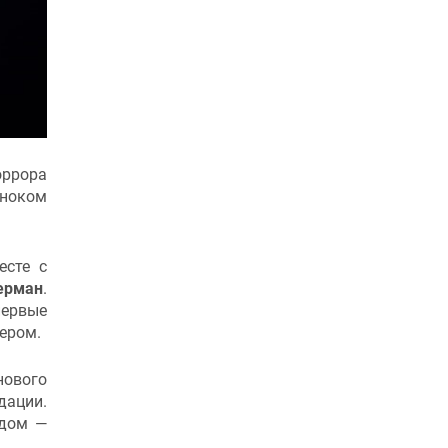
оррора
ноком
есте с
ерман
.
первые
сером.
нового
дации.
ядом —