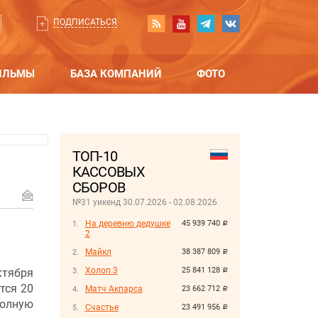
ПОДПИСАТЬСЯ
ИЛЬМЫ
БАЗА КОМПАНИЙ
ФОТО
ТОП-10
КАССОВЫХ
СБОРОВ
№31 уикенд 30.07.2026 - 02.08.2026
На деревню дедушке
45 939 740
руб.
2
Майкл
38 387 809
руб.
Холоп 3
25 841 128
ктября
руб.
тся 20
Матч Акпарса
23 662 712
руб.
олную
Счастье
23 491 956
руб.