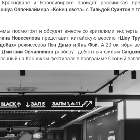
Краснодаре и Новосибирске пройдет российская пре
ошуа Оппенхаймера «Конец света»
с
Тильдой Суинтон
в г
ммы посмотрят и обсудят вместе со зрителями эксперты
лена Новоселова
представит китайскую версию «
Шоу Тр
ущобах»
режиссеров
Пэн Дамо
и
Янь Фэй.
А 20 октября в
и
Дмитрий Овчинников
разберут дебютный фильм
Сандхи
вленный на Каннском фестивале в программе Особый взгл