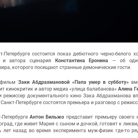
т-Петербурге состоится показ дебютного черно-белого х
а и автора сценария
Константина Еронина
— об оди
зера, которого посещают странные демонические гости.
й фильм
Заки Абдрахмановой «Папа умер в субботу»
вм
ит кинокритик и автор медиа «улица балабанова»
Алина Г
 и режиссер документального кино Зака Абдрахманова в
 Санкт-Петербурге состоятся премьера и разговор с режис
т-Петербурге
Антон Бильжо
представит премьеру своего 
оград, где живет Мария с сыном и дочкой, готовят к ликви
ь лет назад во время эксперимента муж-физик где-то р