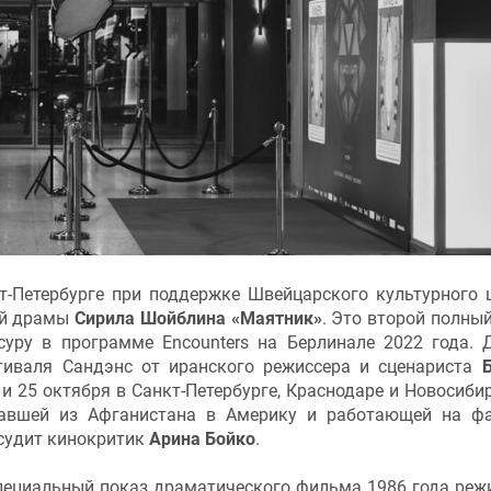
т-Петербурге при поддержке Швейцарского культурного 
ой драмы
Сирила Шойблина «Маятник»
. Это второй полный
уру в программе Encounters на Берлинале 2022 года. 
иваля Сандэнс от иранского режиссера и сценариста
и 25 октября в Санкт-Петербурге, Краснодаре и Новосибир
жавшей из Афганистана в Америку и работающей на ф
бсудит кинокритик
Арина Бойко
.
пециальный показ драматического фильма 1986 года реж