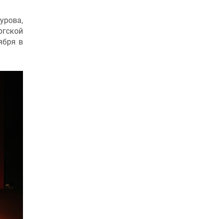
урова,
ргской
ября в