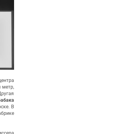
центра
 метр,
Другая
Бабака
ске. В
абрике
иссера