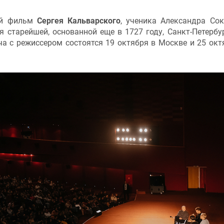
ый фильм
Сергея Кальварского
, ученика Александра Сок
 старейшей, основанной еще в 1727 году, Санкт-Петербу
а с режиссером состоятся 19 октября в Москве и 25 окт