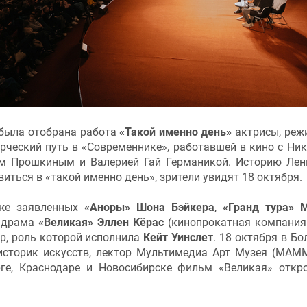
 была отобрана работа
«Такой именно день»
актрисы, реж
орческий путь в «Современнике», работавшей в кино с Ни
м Прошкиным и Валерией Гай Германикой. Историю Лен
ться в «такой именно день», зрители увидят 18 октября.
уже заявленных
«Аноры» Шона Бэйкера
,
«Гранд тура» 
— драма
«Великая» Эллен Кёрас
(кинопрокатная компания
ер, роль которой исполнила
Кейт Уинслет
. 18 октября в Б
историк искусств, лектор Мультимедиа Арт Музея (МА
рге, Краснодаре и Новосибирске фильм «Великая» откр