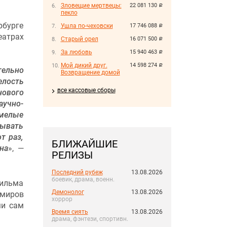
Зловещие мертвецы:
22 081 130
руб.
пекло
рбурге
Ушла по-чеховски
17 746 088
руб.
еатрах
Старый орел
16 071 500
руб.
За любовь
15 940 463
руб.
Мой дикий друг.
14 598 274
руб.
тельно
Возвращение домой
лость
все кассовые сборы
нового
аучно-
смелые
зывать
т раз,
БЛИЖАЙШИЕ
на
», —
РЕЛИЗЫ
Последний рубеж
13.08.2026
боевик, драма, военн.
фильма
Демонолог
13.08.2026
 миров
хоррор
ми сам
Время сиять
13.08.2026
драма, фэнтези, спортивн.