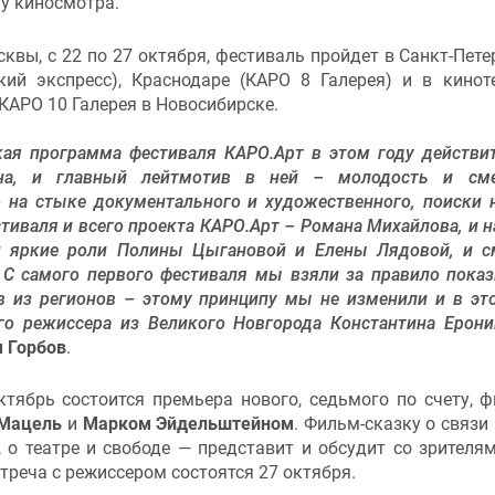
у киносмотра.
квы, с 22 по 27 октября, фестиваль пройдет в Санкт-Пете
кий экспресс), Краснодаре (КАРО 8 Галерея) и в кинот
КАРО 10 Галерея в Новосибирске.
кая программа фестиваля КАРО.Арт в этом году действи
дна, и главный лейтмотив в ней – молодость и сме
 на стыке документального и художественного, поиски 
стиваля и всего проекта КАРО.Арт – Романа Михайлова, и н
 и яркие роли Полины Цыгановой и Елены Лядовой, и 
 С самого первого фестиваля мы взяли за правило пока
 из регионов – этому принципу мы не изменили и в это
о режиссера из Великого Новгорода Константина Ерони
 Горбов
.
тябрь состоится премьера нового, седьмого по счету, 
 Мацель
и
Марком Эйдельштейном
. Фильм-сказку о связи
 о театре и свободе — представит и обсудит со зрителя
стреча с режиссером состоятся 27 октября.