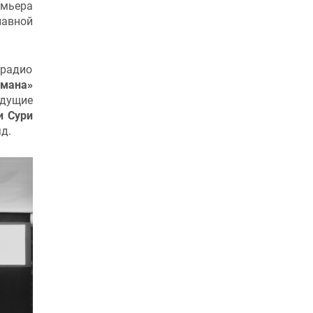
мьера
лавной
 радио
умана»
едущие
и Сури
яд.