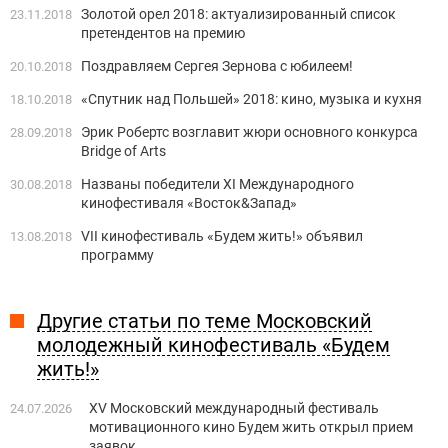
Золотой орел 2018: актуализированный список
23.11.2018
претендентов на премию
Поздравляем Сергея Зернова с юбилеем!
20.10.2018
«Спутник над Польшей» 2018: кино, музыка и кухня
18.10.2018
Эрик Робертс возглавит жюри основного конкурса
28.09.2018
Bridge of Arts
Названы победители XI Международного
30.08.2018
кинофестиваля «Восток&Запад»
VII кинофестиваль «Будем жить!» объявил
13.08.2018
программу
Другие статьи по теме Московский
молодежный кинофестиваль «Будем
жить!»
ХV Московский международный фестиваль
24.07.2026
мотивационного кино Будем жить открыл прием
заявок