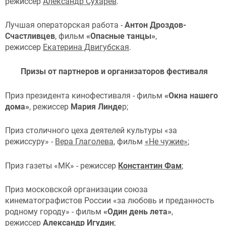
режиссер
Александр Сухарев
.
Лучшая операторская работа -
Антон Дроздов-
Счастливцев
, фильм
«Опасные танцы»
,
режиссер
Екатерина Двигубская
.
Призы от партнеров и организаторов фестиваля
Приз президента кинофестиваля - фильм
«Окна нашего
дома»
, режиссер
Мария Линде
р;
Приз столичного цеха деятелей культуры «за
режиссуру» -
Вера Глаголева
, фильм
«Не чужие»
;
Приз газеты «МК» - режиссер
Константин Фам
;
Приз московской организации союза
кинематографистов России «за любовь и преданность
родному городу» - фильм
«Один день лета»
,
режиссер
Александр Игудин
;