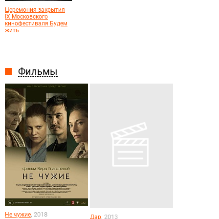
Церемония закрытия
IХ Московского
кинофестиваля Будем
жить
Фильмы
, 2018
Не чужие
, 2013
Дар