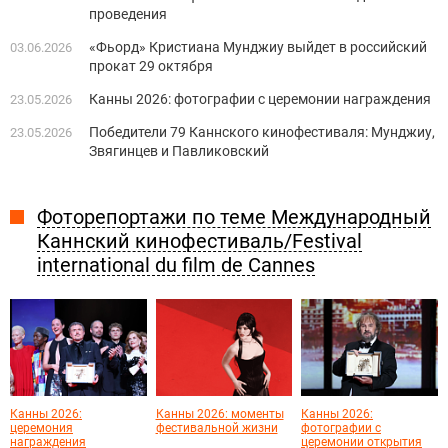
проведения
«Фьорд» Кристиана Мунджиу выйдет в российский
03.06.2026
прокат 29 октября
Канны 2026: фотографии с церемонии награждения
23.05.2026
Победители 79 Каннского кинофестиваля: Мунджиу,
23.05.2026
Звягинцев и Павликовский
Фоторепортажи по теме Международный
Каннский кинофестиваль/Festival
international du film de Cannes
Канны 2026:
Канны 2026: моменты
Канны 2026:
церемония
фестивальной жизни
фотографии с
награждения
церемонии открытия