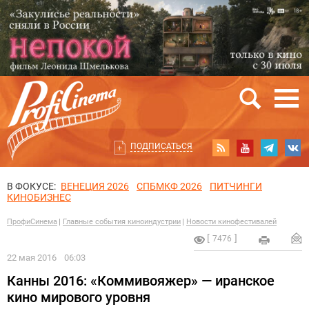
ПОДПИСАТЬСЯ
В ФОКУСЕ:
ВЕНЕЦИЯ 2026
СПБМКФ 2026
ПИТЧИНГИ
КИНОБИЗНЕС
ПрофиСинема
Главные события киноиндустрии
Новости кинофестивалей
7476
22 мая 2016
06:03
Канны 2016: «Коммивояжер» — иранское
кино мирового уровня