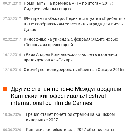
Номинанты на премию BAFTA по итогам 2017:
09.01.2018
Лидирует «Форма воды»
89-я премия «Оскар»: Первые статуэтки «Прибытия»
27.02.2017
и «По соображениям совести» и награда для Виолы
Дэвис
Киноафиша на уикенд 2-5 февраля: Ждите новые
02.02.2017
«Звонки» из преисподней
«Рай» Андрея Кончаловского вошел в шорт-лист
16.12.2016
претендентов на «Оскар»
С кем будет конкурировать «Рай» на «Оскаре-2016»
12.10.2016
Другие статьи по теме Международный
Каннский кинофестиваль/Festival
international du film de Cannes
Греция станет ​​почетной страной на Каннском
10.06.2026
кинорынке 2027
Каннский кинофестиваль 2027 объявил даты
06.06.2026