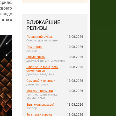
дриде.
своего
рнандо
 и его
БЛИЖАЙШИЕ
РЕЛИЗЫ
Последний рубеж
13.08.2026
боевик, драма, военн.
Демонолог
13.08.2026
хоррор
Время сиять
13.08.2026
драма, фэнтези, спортивн.
Влюбись в меня, если
13.08.2026
осмелишься
драма, мелодрама
Самурай и пленник
13.08.2026
детектив, экшн
Материя времени
13.08.2026
триллер, фантастика,
криминальн.
Ешь, молись, худей
13.08.2026
хоррор
Во власти страха
13.08.2026