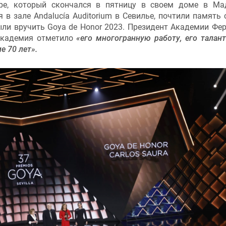
ре, который скончался в пятницу в своем доме в Ма
в зале Andalucía Auditorium в Севилье, почтили память 
ыли вручить Goya de Honor 2023. Президент Академии Фе
 Академия отметило
«его многогранную работу, его талант
е 70 лет».