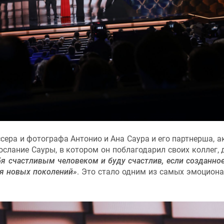
сера и фотографа Антонио и Ана Саура и его партнерша, а
слание Сауры, в котором он поблагодарил своих коллег, 
бя счастливым человеком и буду счастлив, если созданно
я новых поколений»
. Это стало одним из самых эмоцион