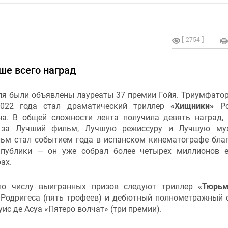
2754
ше всего наград
ля были объявлены лауреаты 37 премии Гойя. Триумфато
2022 года стал драматический триллер
«Хищники»
Ро
на. В общей сложности лента получила девять наград,
 за Лучший фильм, Лучшую режиссуру и Лучшую му
льм стал событием года в испанском кинематографе бла
 публики — он уже собрал более четырех миллионов 
ах.
по числу выигранных призов следуют триллер
«Тюрьм
 Родригеса (пять трофеев) и дебютный полнометражный
ис де Асуа «Пятеро волчат» (три премии).