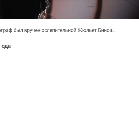
ограф был вручен ослепительной Жюльет Бинош.
года