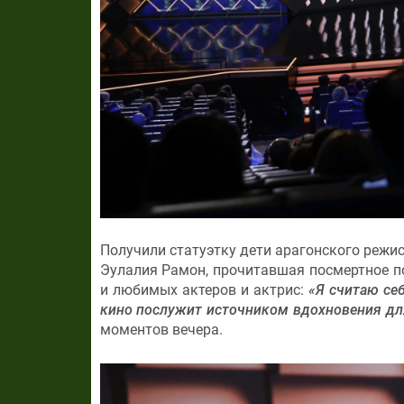
Получили статуэтку дети арагонского режис
Эулалия Рамон, прочитавшая посмертное по
и любимых актеров и актрис:
«Я считаю се
кино послужит источником вдохновения дл
моментов вечера.