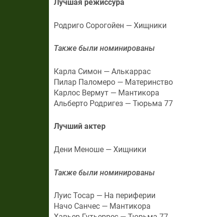
Лучшая режиссура
Родриго Сорогойен — Хищники
Также были номинированы
Карла Симон — Алькаррас
Пилар Паломеро — Материнство
Карлос Вермут — Мантикора
Альберто Родригез — Тюрьма 77
Лучший актер
Дени Меноше — Хищники
Также были номинированы
Луис Тосар — На периферии
Начо Санчес — Мантикора
Хавьер Гутьеррес — Тюрьма 77