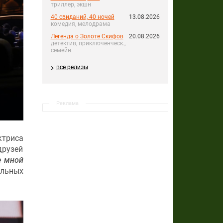
триллер, экшн
40 свиданий, 40 ночей
13.08.2026
комедия, мелодрама
Легенда о Золоте Скифов
20.08.2026
детектив, приключенческ.,
семейн.
все релизы
Реклама
ктриса
друзей
е мной
альных