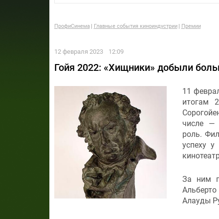
ПрофиСинема
Главные события киноиндустрии
Премии
12 февраля 2023
12:09
Гойя 2022: «Хищники» добыли боль
11 февра
итогам 
Сорогойе
числе —
роль. Фи
успеху у
кинотеатр
За ним 
Альберто
Алауды Ру