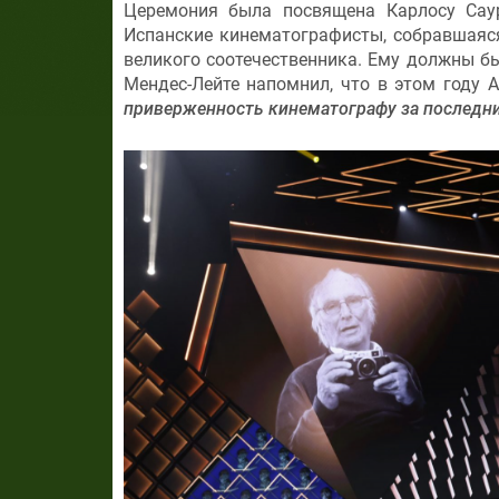
Церемония была посвящена Карлосу Сау
Испанские кинематографисты, собравшаяся 
великого соотечественника. Ему должны б
Мендес-Лейте напомнил, что в этом году
приверженность кинематографу за последни