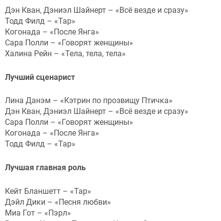
Дэн Кван, Дэниэл Шайнерт – «Всё везде и сразу»
Тодд Филд – «Тар»
Когонада – «После Янга»
Сара Полли – «Говорят женщины»
Халина Рейн – «Тела, тела, тела»
Лучший сценарист
Лина Данэм – «Кэтрин по прозвищу Птичка»
Дэн Кван, Дэниэл Шайнерт – «Всё везде и сразу»
Сара Полли – «Говорят женщины»
Когонада – «После Янга»
Тодд Филд – «Тар»
Лучшая главная роль
Кейт Бланшетт – «Тар»
Дэйл Дики – «Песня любви»
Миа Гот – «Пэрл»