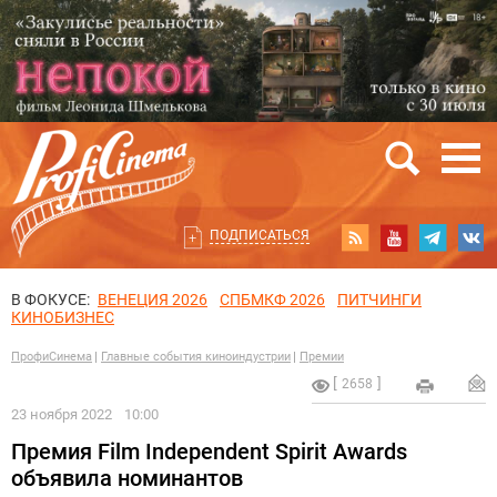
ПОДПИСАТЬСЯ
В ФОКУСЕ:
ВЕНЕЦИЯ 2026
СПБМКФ 2026
ПИТЧИНГИ
КИНОБИЗНЕС
ПрофиСинема
Главные события киноиндустрии
Премии
2658
23 ноября 2022
10:00
Премия Film Independent Spirit Awards
объявила номинантов