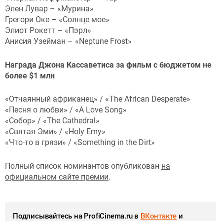
Элен Лувар – «Мурина»
Грегори Оке – «Солнце мое»
Элиот Рокетт – «Пэрл»
Анисия Узейман – «Neptune Frost»
Награда Джона Кассаветиса за фильм с бюджетом не
более $1 млн
«Отчаянный африканец» / «The African Desperate»
«Песня о любви» / «A Love Song»
«Собор» / «The Cathedral»
«Святая Эми» / «Holy Emy»
«Что-то в грязи» / «Something in the Dirt»
Полный список номинантов опубликован
на
официальном сайте премии
.
Подписывайтесь на ProfiCinema.ru в
ВКонтакте
и