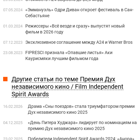
«Эммануэль» Одри Диван откроет фестиваль в Сан-
07.05.2024
Себастьяне
Режиссеры «Всё везде и сразу» выпустят новый
01.03.2024
фильм в 2026 году
Эксклюзивное соглашение между А24 и Warner Bros
07.12.2023
FIPRESCI признала «Опавшие листья» Аки
23.08.2023
Каурисмяки лучшим фильмом года
Другие статьи по теме Премия Дух
независимого кино / Film Independent
Spirit Awards
Драма «Сны поездов» стала триумфатором премии
16.02.2026
Дух независимого кино 2025
«День Питера Худжара» лидирует по номинациям на
04.12.2025
премию Дух независимого кино 2025
Победители Independent Spirit Awards 2024: «Анора»
23.02.2025