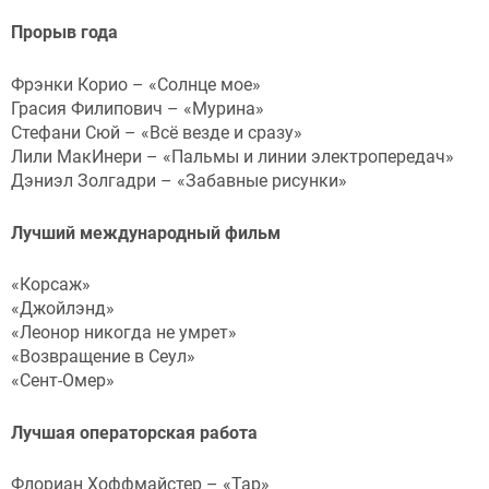
Прорыв года
Фрэнки Корио – «Солнце мое»
Грасия Филипович – «Мурина»
Стефани Сюй – «Всё везде и сразу»
Лили МакИнери – «Пальмы и линии электропередач»
Дэниэл Золгадри – «Забавные рисунки»
Лучший международный фильм
«Корсаж»
«Джойлэнд»
«Леонор никогда не умрет»
«Возвращение в Сеул»
«Сент-Омер»
Лучшая операторская работа
Флориан Хоффмайстер – «Тар»