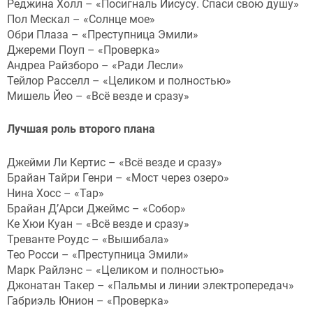
Реджина Холл – «Посигналь Иисусу. Спаси свою душу»
Пол Мескал – «Солнце мое»
Обри Плаза – «Преступница Эмили»
Джереми Поуп – «Проверка»
Андреа Райзборо – «Ради Лесли»
Тейлор Расселл – «Целиком и полностью»
Мишель Йео – «Всё везде и сразу»
Лучшая роль второго плана
Джейми Ли Кертис – «Всё везде и сразу»
Брайан Тайри Генри – «Мост через озеро»
Нина Хосс – «Тар»
Брайан Д’Арси Джеймс – «Собор»
Ке Хюи Куан – «Всё везде и сразу»
Треванте Роудс – «Вышибала»
Тео Росси – «Преступница Эмили»
Марк Райлэнс – «Целиком и полностью»
Джонатан Такер – «Пальмы и линии электропередач»
Габриэль Юнион – «Проверка»