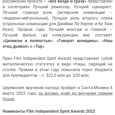
российском прокате –
«Всё везде и сразу»
представлен
в категориях Лучший режиссер, Лучший сценарист,
Лучшая главная роль (актерские номинации –
гендерно-нейтральные), Лучшая роль второго плана
(отдельные номинации для Джейми Ли Кертис и Ке Хюи
Куан), Прорыв года, Лучший монтаж и главной –
Лучший фильм, где конкуренцию ему составят
«Целиком и полностью»
,
«Говорят женщины»
,
«Наш
отец дьявол»
и
«Тар»
.
Приз Film Independent Spirit Awards представляет собой
металлическую статуэтку в виде птицы, сидящей на
столбе. Премия в этом году повысила порог бюджета
для претендентов – с $22,5 млн до $30 млн.
Церемония вручения наград пройдет в Санта-Монике 4
марта 2023 года,
за восемь дней до вручения премии
Оскар
.
Номинанты
Film Independent Spirit Awards 2022