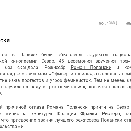
4368
нски
аля в Париже были объявлены лауреаты национа
кой кинопремии Сезар. 45 церемония вручения прем
ь без скандала. Режиссёр
Роман Полански
и ком
ая над его фильмом
«Офицер и шпион»
, отказалась при
ие из-за протестов и угроз феминисток. Тем не менее, к
 получила награду в трёх номинациях, включая приз за 
.
й причиной отказа Романа Полански прийти на Сезар
ие министра культуры Франции
Франка Ристера
, к
, что присвоение звания лучшего режиссера Полански ст
ельствами.