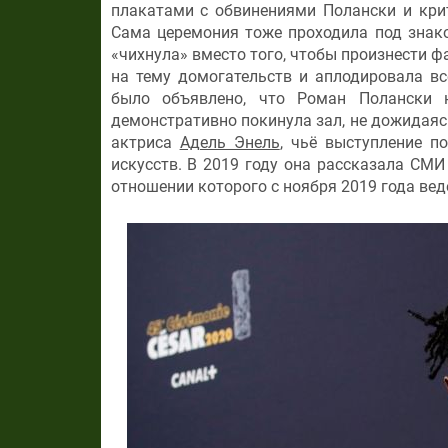
плакатами с обвинениями Полански и кри
Сама церемония тоже проходила под знак
«чихнула» вместо того, чтобы произнести 
на тему домогательств и аплодировала в
было объявлено, что Роман Полански н
демонстративно покинула зал, не дожидаяс
актриса
Адель Энель
, чьё выступление п
искусств. В 2019 году она рассказала СМ
отношении которого с ноября 2019 года вед