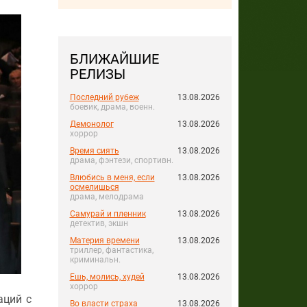
БЛИЖАЙШИЕ
РЕЛИЗЫ
Последний рубеж
13.08.2026
боевик, драма, военн.
Демонолог
13.08.2026
хоррор
Время сиять
13.08.2026
драма, фэнтези, спортивн.
Влюбись в меня, если
13.08.2026
осмелишься
драма, мелодрама
Самурай и пленник
13.08.2026
детектив, экшн
Материя времени
13.08.2026
триллер, фантастика,
криминальн.
Ешь, молись, худей
13.08.2026
хоррор
аций с
Во власти страха
13.08.2026