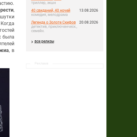
астию.
триллер, экшн
рести
,
40 свиданий, 40 ночей
13.08.2026
комедия, мелодрама
 шутки
Легенда о Золоте Скифов
20.08.2026
 Когда
детектив, приключенческ.,
остей
семейн.
х была
все релизы
ятелей
жиа
, в
Реклама