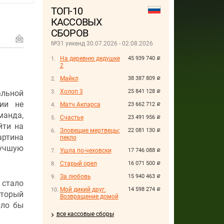
ТОП-10
КАССОВЫХ
СБОРОВ
№31 уикенд 30.07.2026 - 02.08.2026
На деревню дедушке
45 939 740
руб.
2
Майкл
38 387 809
руб.
Холоп 3
25 841 128
льной
руб.
ии не
Матч Акпарса
23 662 712
руб.
анда,
Счастье
23 491 956
руб.
йти на
Зловещие мертвецы:
22 081 130
руб.
артина
пекло
лучшую
Ушла по-чеховски
17 746 088
руб.
Старый орел
16 071 500
руб.
За любовь
15 940 463
руб.
 стало
Мой дикий друг.
14 598 274
руб.
оторый
Возвращение домой
ало бы
все кассовые сборы