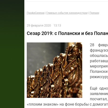
ПрофиСинема
Главные события киноиндустрии
Премии
29 февраля 2020
13:13
Сезар 2019: с Полански и без Пола
28 февр
французс
обошлас
работавш
мероприят
Полански
режиссуру
Ещё одно
заявлен
посчитал
«плохим знаком» на фоне борьбы с домогат