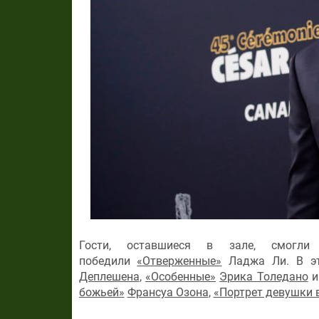
Гости, оставшиеся в зале, смогл
победили
«Отверженные»
Ладжа Ли. В эт
Деплешена
,
«Особенные»
Эрика Толедано
божьей»
Франсуа Озона
,
«Портрет девушки в