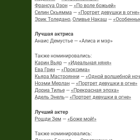
Франсуа Озон
—
«По воле божьей»
Селин Скьямма
—
«Портрет девушки в огне»
Эрик Толедано
,
Оливье Накаш
—
«Особенны
Лучшая актриса
Анаис Демустье — «Алиса и мэр»
Также номинировались:
Карин Вьяр
—
«Идеальная няня»
Ева Грин
—
«Проксима»
Кьяра Мастроянни
—
«Одной волшебной но
Ноэми Мерлан
—
«Портрет девушки в огне»
Дориа Тилье
—
«Прекрасная эпоха»
Адель Энель
—
«Портрет девушки в огне»
Лучший актер
Рошди Зем
—
«Боже мой!»
Также номинировались: