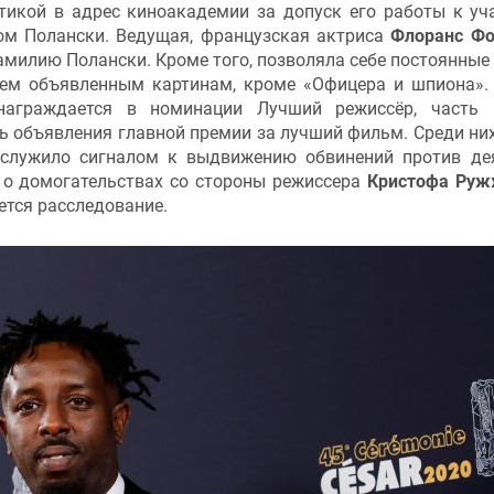
тикой в адрес киноакадемии за допуск его работы к уч
ом Полански. Ведущая, французская актриса
Флоранс Фо
фамилию Полански. Кроме того, позволяла себе постоянные
сем объявленным картинам, кроме «Офицера и шпиона».
аграждается в номинации Лучший режиссёр, часть г
ь объявления главной премии за лучший фильм. Среди ни
ослужило сигналом к выдвижению обвинений против де
И о домогательствах со стороны режиссера
Кристофа Руж
ется расследование.