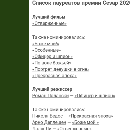
Список лауреатов премии Сезар 202
Лучший фильм
«Отверженные»
Также номинировались:
«Боже мой!»
«Особенные»
«Офицер и шпион»
«По воле божьей»
«Портрет девушки в огне»
«Прекрасная эпоха»
Лучший режиссер
Роман Полански
—
«Офицер и шпион»
Также номинировались:
Николя Бедос
—
«Прекрасная эпоха»
Арно Деплешен
—
«Боже мой!»
Ладж Ли
—
«Отверженные»