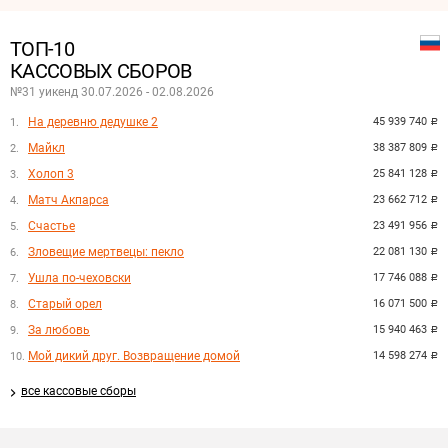
ТОП-10
КАССОВЫХ СБОРОВ
№31 уикенд 30.07.2026 - 02.08.2026
На деревню дедушке 2
45 939 740
руб.
Майкл
38 387 809
руб.
Холоп 3
25 841 128
руб.
Матч Акпарса
23 662 712
руб.
Счастье
23 491 956
руб.
Зловещие мертвецы: пекло
22 081 130
руб.
Ушла по-чеховски
17 746 088
руб.
Старый орел
16 071 500
руб.
За любовь
15 940 463
руб.
Мой дикий друг. Возвращение домой
14 598 274
руб.
все кассовые сборы